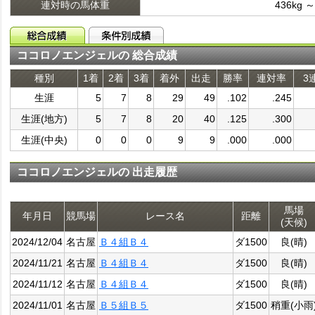
連対時の馬体重
436kg ～
ココロノエンジェルの 総合成績
種別
1着
2着
3着
着外
出走
勝率
連対率
3
生涯
5
7
8
29
49
.102
.245
生涯(地方)
5
7
8
20
40
.125
.300
生涯(中央)
0
0
0
9
9
.000
.000
ココロノエンジェルの 出走履歴
馬場
年月日
競馬場
レース名
距離
(天候)
2024/12/04
名古屋
Ｂ４組Ｂ４
ダ1500
良(晴)
2024/11/21
名古屋
Ｂ４組Ｂ４
ダ1500
良(晴)
2024/11/12
名古屋
Ｂ４組Ｂ４
ダ1500
良(晴)
2024/11/01
名古屋
Ｂ５組Ｂ５
ダ1500
稍重(小雨