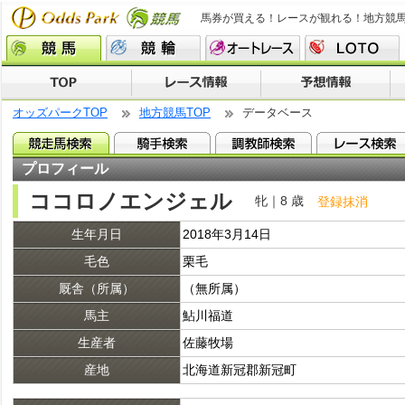
馬券が買える！レースが観れる！地方競
オッズパークTOP
地方競馬TOP
データベース
プロフィール
ココロノエンジェル
牝｜8 歳
登録抹消
生年月日
2018年3月14日
毛色
栗毛
厩舎（所属）
（無所属）
馬主
鮎川福道
生産者
佐藤牧場
産地
北海道新冠郡新冠町