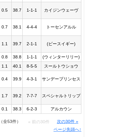
0.5
38.7
1-1-1
カイジンウェーヴ
0.7
38.1
4-4-4
トーセンアルル
1.1
39.7
2-1-1
(ピースイギー)
0.8
38.8
1-1-1
(ウィンターリリー)
1.1
40.1
8-5-5
スールトウショウ
0.4
39.9
4-3-1
サンデープリンセス
1.7
39.2
7-7-7
スペシャルトリップ
0.1
38.3
6-2-3
アルカウン
件（全53件）
次の30件 »
« 前の30件
ページ先頭へ↑