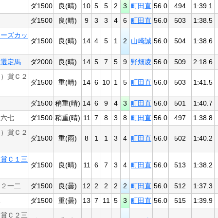
ダ1500
良(晴)
10
5
5
2
3
町田直
56.0
494
1:39.1
ダ1500
良(晴)
9
3
3
4
6
町田直
56.0
503
1:38.5
キーズカッ
ダ1500
良(晴)
14
4
5
1
2
山崎誠
56.0
504
1:38.6
２選定馬
ダ2000
良(晴)
14
5
7
5
9
野畑凌
56.0
509
2:18.6
う）賞Ｃ２
ダ1500
重(晴)
14
6
10
1
5
町田直
56.0
503
1:41.5
ダ1500
稍重(晴)
14
6
9
4
3
町田直
56.0
501
1:40.7
１六七
ダ1500
稍重(晴)
11
7
8
3
8
町田直
56.0
497
1:38.8
ん）賞Ｃ２
ダ1500
重(雨)
8
1
1
3
4
町田直
56.0
502
1:40.2
）賞Ｃ１三
ダ1500
良(晴)
11
6
7
3
4
町田直
56.0
513
1:38.2
Ｃ２一二
ダ1500
良(曇)
12
2
2
2
2
町田直
56.0
512
1:37.3
二
ダ1500
重(曇)
13
7
11
5
3
町田直
56.0
515
1:39.9
）賞Ｃ２三