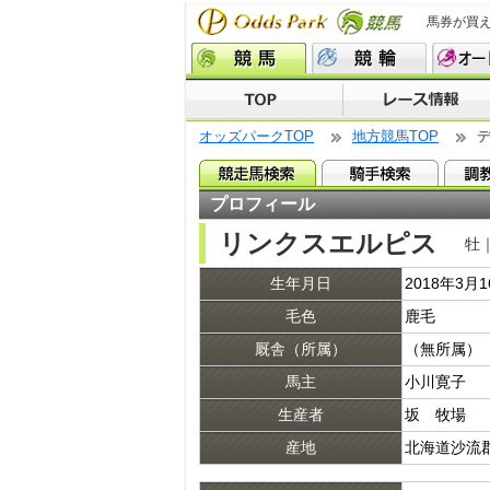
馬券が買
オッズパークTOP
地方競馬TOP
プロフィール
リンクスエルピス
牡｜
生年月日
2018年3月
毛色
鹿毛
厩舎（所属）
（無所属）
馬主
小川寛子
生産者
坂 牧場
産地
北海道沙流