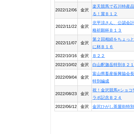
楽天競馬で石川特産
2022/12/06
金沢
る！賞Ｂ１２
北平涼さん、公認会
2022/11/22
金沢
格祈願杯Ｂ１３
第２回相続をちょっ
2022/11/07
金沢
に杯Ｂ１６
2022/10/16
金沢
Ｂ２２
2022/10/02
金沢
白山釈迦岳特別Ｂ２
富山県畜産振興協会
2022/09/04
金沢
特別編成
祝！金沢競馬×ショコ
2022/08/23
金沢
ラボ記念Ｂ２４
2022/06/12
金沢
金沢ひがし茶屋街特