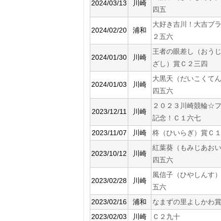
2024/03/13
川崎
四五
大好き吉川！大吉ブ
2024/02/20
浦和
２五六
王者の眼差し（おう
2024/01/30
川崎
ざし）賞Ｃ２三四
大黒天（だいこくて
2024/01/03
川崎
四五六
２０２３川崎競輪☆
2023/12/11
川崎
記念！Ｃ１六七
2023/11/07
川崎
柊（ひいらぎ）賞Ｃ
紅葉葵（もみじあお
2023/10/12
川崎
四五六
風信子（ひやしんす
2023/02/28
川崎
五六
2023/02/16
浦和
なまずの里よしかわ
2023/02/03
川崎
Ｃ２九十