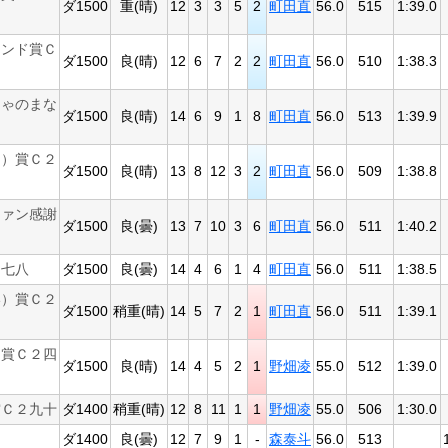
ダ1500
重(晴)
12
3
3
5
2
町田直
56.0
515
1:39.0
ランド賞Ｃ
ダ1500
良(晴)
12
6
7
2
2
町田直
56.0
510
1:38.3
じゃのまな
ダ1500
良(晴)
14
6
9
1
8
町田直
56.0
513
1:39.9
ん）賞Ｃ２
ダ1500
良(晴)
13
8
12
3
2
町田直
56.0
509
1:38.8
ファン感謝
ダ1500
良(曇)
13
7
10
3
6
町田直
56.0
511
1:40.2
１七八
ダ1500
良(曇)
14
4
6
1
4
町田直
56.0
511
1:38.5
い）賞Ｃ２
ダ1500
稍重(晴)
14
5
7
2
1
町田直
56.0
511
1:39.1
）賞Ｃ２四
ダ1500
良(晴)
14
4
5
2
1
野畑凌
55.0
512
1:39.0
賞Ｃ２九十
ダ1400
稍重(晴)
12
8
11
1
1
野畑凌
55.0
506
1:30.0
ダ1400
良(曇)
12
7
9
1
-
森泰斗
56.0
513