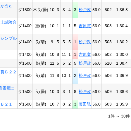
品が当た
ダ1500
不良(曇)
10
3
3
4
3
松戸政
56.0
502
1:36.3
計士試験合
ダ1400
重(曇)
10
1
1
1
5
吉原寛
56.0
503
1:30.4
とシンプル
ダ1400
良(晴)
9
5
5
5
1
松戸政
56.0
503
1:30.2
ダ1400
良(晴)
10
8
11
1
1
吉原寛
56.0
502
1:30.0
１
ダ1500
良(晴)
11
5
5
2
5
松戸政
56.0
510
1:38.4
長賞Ｂ２２
ダ1500
良(晴)
11
8
10
1
2
松戸政
56.0
506
1:36.9
壱番屋コ
ダ1500
良(曇)
10
3
3
1
8
松戸政
56.0
509
1:38.6
別Ｂ２１
ダ1500
良(晴)
10
7
8
2
3
藤田弘
56.0
503
1:35.9
1件 ～ 30