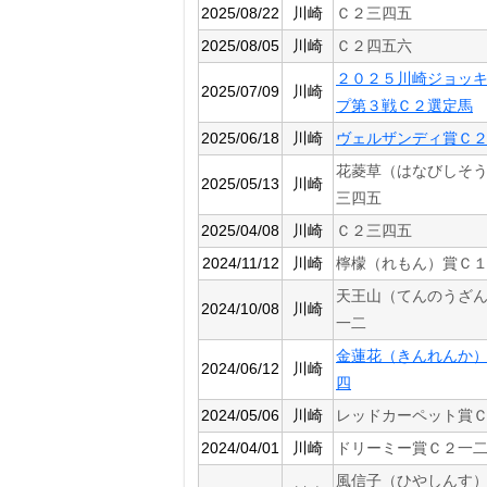
2025/08/22
川崎
Ｃ２三四五
2025/08/05
川崎
Ｃ２四五六
２０２５川崎ジョッ
2025/07/09
川崎
プ第３戦Ｃ２選定馬
2025/06/18
川崎
ヴェルザンディ賞Ｃ
花菱草（はなびしそ
2025/05/13
川崎
三四五
2025/04/08
川崎
Ｃ２三四五
2024/11/12
川崎
檸檬（れもん）賞Ｃ
天王山（てんのうざ
2024/10/08
川崎
一二
金蓮花（きんれんか
2024/06/12
川崎
四
2024/05/06
川崎
レッドカーペット賞
2024/04/01
川崎
ドリーミー賞Ｃ２一
風信子（ひやしんす