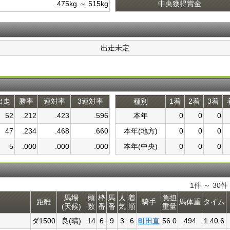
475kg ～ 515kg
中央獲得賞金
出走未定
出走
勝率
連対率
3連対率
種別
1着
2着
3着
52
.212
.423
.596
本年
0
0
0
47
.234
.468
.660
本年(地方)
0
0
0
5
.000
.000
.000
本年(中央)
0
0
0
1件 ～ 30
馬場
頭
枠
馬
人
着
負担
距離
騎手
馬体重
タイム
(天候)
数
番
番
気
順
重量
ダ1500
良(晴)
14
6
9
3
6
町田直
56.0
494
1:40.6