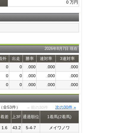
0 万円
2026年8月7日 現在
着外
出走
勝率
連対率
3連対率
0
0
.000
.000
.000
0
0
.000
.000
.000
0
0
.000
.000
.000
件（全53件）
次の30件 »
« 前の30件
着差
上3F
通過​順位
1着馬(2着馬)
1.6
43.2
5-4-7
メイワノワ