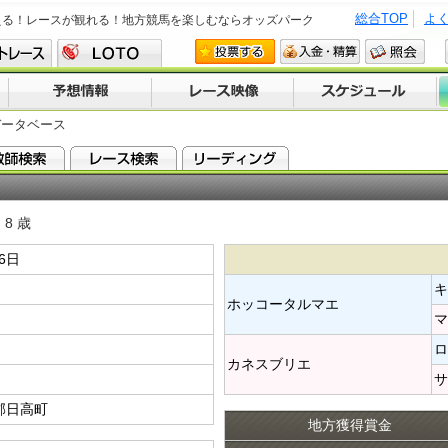
総合TOP
よ
える！レースが観れる！地方競馬を楽しむならオッズパーク
データベース
8 歳
16日
キ
ホッコータルマエ​
マ
ロ
カネスブリエ​
サ
郡日高町
地方獲得賞金