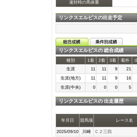
連対時の馬体重
リンクスエルピスの出走予定
リンクスエルピスの 総合成績
種別
1着
2着
3着
着外
生涯
11
11
9
21
生涯(地方)
11
11
9
16
生涯(中央)
0
0
0
5
リンクスエルピスの 出走履歴
年月日
競馬場
レース名
2025/09/10
川崎
Ｃ２三四