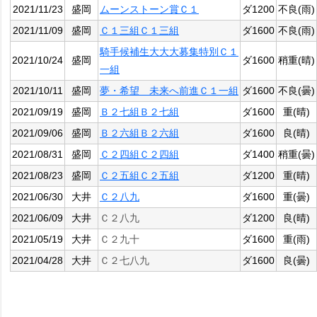
2021/11/23
盛岡
ムーンストーン賞Ｃ１
ダ1200
不良(雨)
2021/11/09
盛岡
Ｃ１三組Ｃ１三組
ダ1600
不良(雨)
騎手候補生大大大募集特別Ｃ１
2021/10/24
盛岡
ダ1600
稍重(晴)
一組
2021/10/11
盛岡
夢・希望 未来へ前進Ｃ１一組
ダ1600
不良(曇)
2021/09/19
盛岡
Ｂ２七組Ｂ２七組
ダ1600
重(晴)
2021/09/06
盛岡
Ｂ２六組Ｂ２六組
ダ1600
良(晴)
2021/08/31
盛岡
Ｃ２四組Ｃ２四組
ダ1400
稍重(曇)
2021/08/23
盛岡
Ｃ２五組Ｃ２五組
ダ1200
重(晴)
2021/06/30
大井
Ｃ２八九
ダ1600
重(曇)
2021/06/09
大井
Ｃ２八九
ダ1200
良(晴)
2021/05/19
大井
Ｃ２九十
ダ1600
重(雨)
2021/04/28
大井
Ｃ２七八九
ダ1600
良(曇)