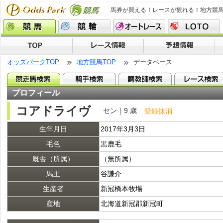
馬券が買える！レースが観れる！地方競
オッズパークTOP
地方競馬TOP
データベース
プロフィール
コアドライヴ
セン｜9 歳
登録抹消
生年月日
2017年3月3日
毛色
黒鹿毛
厩舎（所属）
（無所属）
馬主
谷謙介
生産者
新冠橋本牧場
産地
北海道新冠郡新冠町