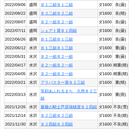
2022/09/06
盛岡
Ｂ１二組Ｂ１二組
ダ1600
良(曇)
2022/08/22
盛岡
Ｂ２二組Ｂ２二組
ダ1600
良(晴)
2022/08/07
盛岡
Ｂ２一組Ｂ２一組
ダ1600
良(曇)
2022/07/11
盛岡
シェアト賞Ｂ１四組
ダ1600
良(曇)
2022/06/26
盛岡
Ｂ１三組Ｂ１三組
ダ1600
良(曇)
2022/06/12
水沢
Ｂ１三組Ｂ１三組
ダ1600
重(曇)
2022/05/31
水沢
Ｂ２一組Ｂ２一組
ダ1600
重(曇)
2022/04/17
水沢
Ｂ２一組Ｂ２一組
ダ1600
稍重(晴)
2022/04/05
水沢
Ｂ２一組Ｂ２一組
ダ1600
稍重(晴)
2022/03/21
水沢
アラバスター賞Ｂ２三組
ダ1600
重(晴)
笑顔あふれるまち 久慈Ｂ２三
2022/03/13
水沢
ダ1600
重(雨)
組
2021/12/26
水沢
薔薇の騎士芦原瑞穂賞Ｂ２四組
ダ1600
不良(雪)
2021/12/14
水沢
Ｂ２三組Ｂ２三組
ダ1600
不良(晴)
2021/11/30
水沢
Ｂ２四組Ｂ２四組
ダ1600
不良(晴)