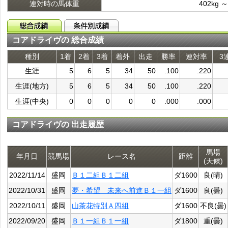
連対時の馬体重
402kg ～
コアドライヴの 総合成績
種別
1着
2着
3着
着外
出走
勝率
連対率
3
生涯
5
6
5
34
50
.100
.220
生涯(地方)
5
6
5
34
50
.100
.220
生涯(中央)
0
0
0
0
0
.000
.000
コアドライヴの 出走履歴
馬場
年月日
競馬場
レース名
距離
(天候)
2022/11/14
盛岡
Ｂ１二組Ｂ１二組
ダ1600
良(晴)
2022/10/31
盛岡
夢・希望 未来へ前進Ｂ１一組
ダ1600
良(曇)
2022/10/11
盛岡
山茶花特別Ａ四組
ダ1600
不良(曇)
2022/09/20
盛岡
Ｂ１一組Ｂ１一組
ダ1800
重(曇)