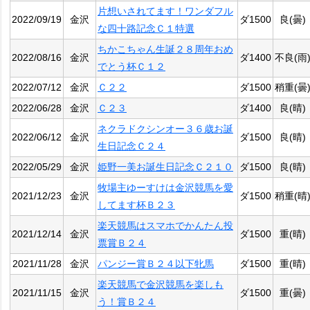
片想いされてます！ワンダフル
2022/09/19
金沢
ダ1500
良(曇)
な四十路記念Ｃ１特選
ちかこちゃん生誕２８周年おめ
2022/08/16
金沢
ダ1400
不良(雨
でとう杯Ｃ１２
2022/07/12
金沢
Ｃ２２
ダ1500
稍重(曇
2022/06/28
金沢
Ｃ２３
ダ1400
良(晴)
ネクラドクシンオー３６歳お誕
2022/06/12
金沢
ダ1500
良(晴)
生日記念Ｃ２４
2022/05/29
金沢
姫野一美お誕生日記念Ｃ２１０
ダ1500
良(晴)
牧場主ゆーすけは金沢競馬を愛
2021/12/23
金沢
ダ1500
稍重(晴
してます杯Ｂ２３
楽天競馬はスマホでかんたん投
2021/12/14
金沢
ダ1500
重(晴)
票賞Ｂ２４
2021/11/28
金沢
パンジー賞Ｂ２４以下牝馬
ダ1500
重(晴)
楽天競馬で金沢競馬を楽しも
2021/11/15
金沢
ダ1500
重(曇)
う！賞Ｂ２４