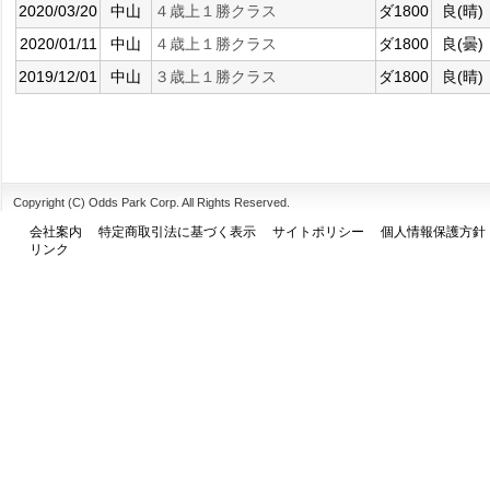
2020/03/20
中山
４歳上１勝クラス
ダ1800
良(晴)
2020/01/11
中山
４歳上１勝クラス
ダ1800
良(曇)
2019/12/01
中山
３歳上１勝クラス
ダ1800
良(晴)
Copyright (C) Odds Park Corp. All Rights Reserved.
会社案内
特定商取引法に基づく表示
サイトポリシー
個人情報保護方針
リンク