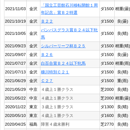
「国立工芸館石川移転開館１周
2021/11/03
金沢
ダ1500
稍重(曇
年記念」賞Ｂ２特選
2021/10/19
金沢
Ｂ２２
ダ1500
良(曇)
パンパスグラス賞Ｂ２４以下牝
2021/10/05
金沢
ダ1500
良(晴)
馬
2021/09/23
金沢
シルバーリーフ杯Ｂ２５
ダ1500
稍重(晴
2021/09/07
金沢
Ｂ２６
ダ1500
良(曇)
2021/07/27
金沢
白百合賞Ｂ２４以下牝馬
ダ1500
稍重(雨
2021/07/13
金沢
梯川特別Ｃ２１
ダ1500
良(晴)
2021/06/29
金沢
Ｃ２７
ダ1500
重(雨)
2021/05/29
中京
４歳上１勝クラス
芝2000
良(晴)
2021/05/22
中京
４歳上１勝クラス
芝2000
稍重(曇
2020/11/22
東京
３歳上１勝クラス
ダ1300
良(晴)
2020/05/10
東京
４歳上１勝クラス
ダ1600
良(晴)
2020/04/25
福島
障害４歳未勝利
芝2770
良(晴)