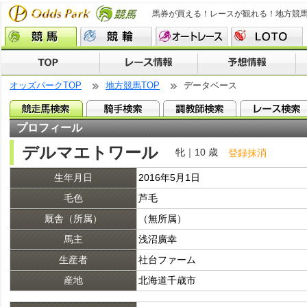
馬券が買える！レースが観れる！地方競
オッズパークTOP
地方競馬TOP
データベース
プロフィール
デルマエトワール
牝｜10 歳
登録抹消
生年月日
2016年5月1日
毛色
芦毛
厩舎（所属）
（無所属）
馬主
浅沼廣幸
生産者
社台ファーム
産地
北海道千歳市