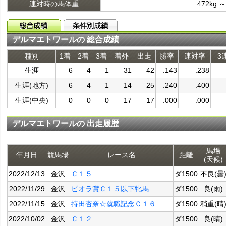
連対時の馬体重
472kg ～
デルマエトワールの 総合成績
種別
1着
2着
3着
着外
出走
勝率
連対率
3
生涯
6
4
1
31
42
.143
.238
生涯(地方)
6
4
1
14
25
.240
.400
生涯(中央)
0
0
0
17
17
.000
.000
デルマエトワールの 出走履歴
馬場
年月日
競馬場
レース名
距離
(天候)
2022/12/13
金沢
Ｃ１５
ダ1500
不良(曇
2022/11/29
金沢
ビオラ賞Ｃ１５以下牝馬
ダ1500
良(雨)
2022/11/15
金沢
持田杏奈☆就職記念Ｃ１６
ダ1500
稍重(晴
2022/10/02
金沢
Ｃ１２
ダ1500
良(晴)