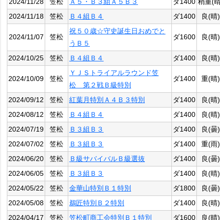
2024/11/28
笠松
Ａ５・Ｂ３組Ａ５Ｂ３
ダ1400
稍重(晴
2024/11/18
笠松
Ｂ４組Ｂ４
ダ1400
良(晴)
祝５０歳☆守史誕生日おめでと
2024/11/07
笠松
ダ1600
良(晴)
うＢ５
2024/10/25
笠松
Ｂ４組Ｂ４
ダ1400
良(晴)
ＹＪＳトライアルラウンド笠
2024/10/09
笠松
ダ1400
重(晴)
松 第２戦Ｂ級特別
2024/09/12
笠松
紅葉月特別Ａ４Ｂ３特別
ダ1400
良(晴)
2024/08/12
笠松
Ｂ４組Ｂ４
ダ1400
良(晴)
2024/07/19
笠松
Ｂ３組Ｂ３
ダ1400
良(曇)
2024/07/02
笠松
Ｂ３組Ｂ３
ダ1400
重(雨)
2024/06/20
笠松
Ｂ級サバイバルＢ級選抜
ダ1400
良(曇)
2024/06/05
笠松
Ｂ３組Ｂ３
ダ1400
良(晴)
2024/05/22
笠松
金華山特別Ｂ１特別
ダ1800
良(曇)
2024/05/08
笠松
鵜匠特別Ｂ２特別
ダ1400
良(晴)
2024/04/17
笠松
笠松町商工会特別Ｂ１特別
ダ1600
良(晴)