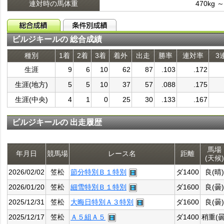
連対時の馬体重
470kg ～
ビルジキールの 総合成績
種別
1着
2着
3着
着外
出走
勝率
連対率
3
生涯
9
6
10
62
87
.103
.172
生涯(地方)
5
5
10
37
57
.088
.175
生涯(中央)
4
1
0
25
30
.133
.167
ビルジキールの 出走履歴
馬場
年月日
競馬場
レース名
距離
(天候)
2026/02/02
笠松
節分特別Ｂ１特別
ダ1400
良(晴)
2026/01/20
笠松
細雪特別Ｂ１特別
ダ1600
良(曇)
2025/12/31
笠松
大晦日特別Ａ３特別
ダ1600
良(曇)
2025/12/17
笠松
Ａ５組Ａ５
ダ1400
稍重(曇