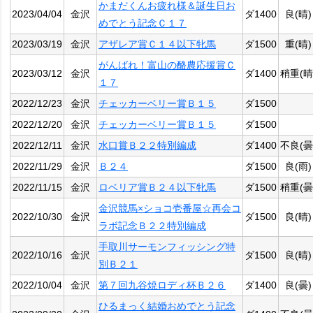
かまだくんお疲れ様＆誕生日お
2023/04/04
金沢
ダ1400
良(晴)
めでとう記念Ｃ１７
2023/03/19
金沢
アザレア賞Ｃ１４以下牝馬
ダ1500
重(晴)
がんばれ！富山の酪農応援賞Ｃ
2023/03/12
金沢
ダ1400
稍重(晴
１７
2022/12/23
金沢
チェッカーベリー賞Ｂ１５
ダ1500
2022/12/20
金沢
チェッカーベリー賞Ｂ１５
ダ1500
2022/12/11
金沢
水口賞Ｂ２２特別編成
ダ1400
不良(曇
2022/11/29
金沢
Ｂ２４
ダ1500
良(雨)
2022/11/15
金沢
ロベリア賞Ｂ２４以下牝馬
ダ1500
稍重(曇
金沢競馬×ショコ壱番屋☆再会コ
2022/10/30
金沢
ダ1500
良(晴)
ラボ記念Ｂ２２特別編成
手取川サーモンフィッシング特
2022/10/16
金沢
ダ1500
良(晴)
別Ｂ２１
2022/10/04
金沢
第７回九谷焼ロディ杯Ｂ２６
ダ1400
良(曇)
ひるまっく結婚おめでとう記念