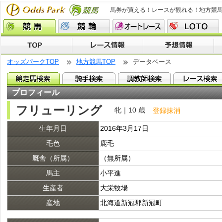
馬券が買える！レースが観れる！地方競
オッズパークTOP
地方競馬TOP
データベース
プロフィール
フリューリング
牝｜10 歳
登録抹消
生年月日
2016年3月17日
毛色
鹿毛
厩舎（所属）
（無所属）
馬主
小平進
生産者
大栄牧場
産地
北海道新冠郡新冠町