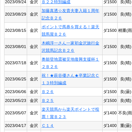
2023/09/24
金沢
Ｂ２２特別編成
ダ1500
良(晴)
加藤真透☆友貴夫妻入籍１周年
2023/08/29
金沢
ダ1500
良(晴)
記念Ｂ２６
ポイントで馬券を買える！楽天
2023/08/15
金沢
ダ1500
稍重(雨
競馬賞Ｂ２６
木嶋淳一さん一家初金沢旅行金
2023/08/01
金沢
ダ1500
良(晴)
沢競馬記念Ｂ２６
奥能登地震被災地復興支援杯１
2023/07/18
金沢
ダ1500
良(晴)
２Ｂ２６
祝！★萩谷優さん★卒業記念Ｃ
2023/06/25
金沢
ダ1500
良(晴)
１３特別編成
2023/06/06
金沢
Ｂ２６
ダ1500
良(曇)
2023/05/23
金沢
Ｂ２５
ダ1500
良(晴)
楽天競馬から楽天ポイントで投
2023/05/07
金沢
ダ1400
不良(雨
票！賞Ｂ２３
2023/04/17
金沢
Ｃ１４
ダ1400
重(曇)