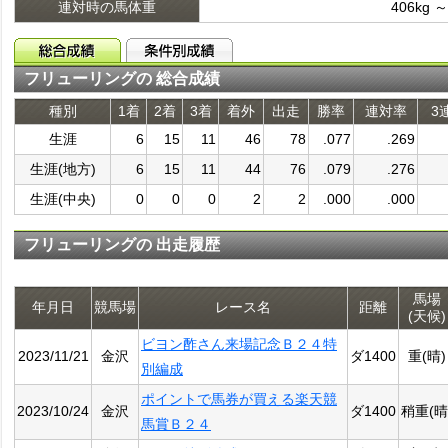
連対時の馬体重
406kg ～
フリューリングの 総合成績
種別
1着
2着
3着
着外
出走
勝率
連対率
3
生涯
6
15
11
46
78
.077
.269
生涯(地方)
6
15
11
44
76
.079
.276
生涯(中央)
0
0
0
2
2
.000
.000
フリューリングの 出走履歴
馬場
年月日
競馬場
レース名
距離
(天候)
ビヨン酢さん来場記念Ｂ２４特
2023/11/21
金沢
ダ1400
重(晴)
別編成
ポイントで馬券が買える楽天競
2023/10/24
金沢
ダ1400
稍重(晴
馬賞Ｂ２４