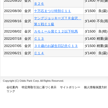
2022/09/20
金沢
ダ1400
不良(曇
Ｂ２６
2022/08/30
金沢
十万石まつり特別Ｃ１１
ダ1500
良(曇)
ヤングジョッキーズＴＲ金沢
2022/08/16
金沢
ダ1400
不良(雨
第１戦Ｃ１級
2022/08/02
金沢
カモミール賞Ｃ１２以下牝馬
ダ1500
良(晴)
2022/07/18
金沢
Ｃ１３
ダ1400
稍重(曇
2022/07/05
金沢
３０歳のお誕生日記念Ｃ１３
ダ1500
稍重(曇
2022/06/21
金沢
Ｃ１４
ダ1400
良(曇)
Copyright (C) Odds Park Corp. All Rights Reserved.
会社案内
特定商取引法に基づく表示
サイトポリシー
個人情報保護方針
リンク