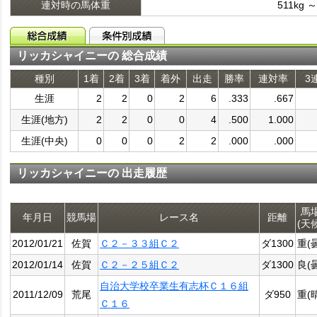
連対時の馬体重
511kg ～
リッカシャイニーの 総合成績
種別
1着
2着
3着
着外
出走
勝率
連対率
3
生涯
2
2
0
2
6
.333
.667
生涯(地方)
2
2
0
0
4
.500
1.000
生涯(中央)
0
0
0
2
2
.000
.000
リッカシャイニーの 出走履歴
馬
年月日
競馬場
レース名
距離
(天
2012/01/21
佐賀
Ｃ２－３３組Ｃ２
ダ1300
重(
2012/01/14
佐賀
Ｃ２－２５組Ｃ２
ダ1300
良(
自治大学校卒業生有志杯Ｃ１６組
2011/12/09
荒尾
ダ950
重(
Ｃ１６