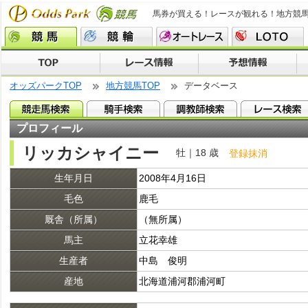
馬券が買える！レースが観れる！地方競
オッズパークTOP
地方競馬TOP
データベース
プロフィール
リッカシャイニー
牡｜18 歳
登録抹消
生年月日
2008年4月16日
毛色
鹿毛
厩舎（所属）
（無所属）
馬主
立花幸雄
生産者
中島 俊明
産地
北海道浦河郡浦河町