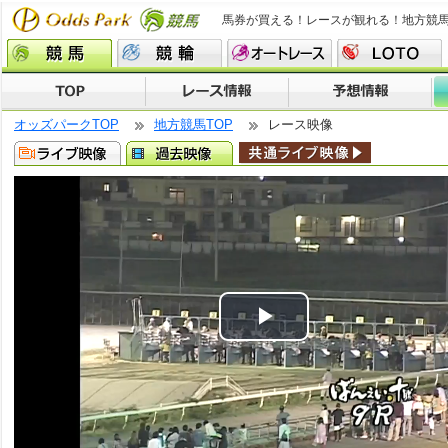
馬券が買える！レースが観れる！地方競
オッズパークTOP
地方競馬TOP
レース映像
Play
Video