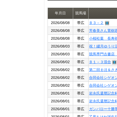
年月日
競馬場
2026/08/08
帯広
Ｂ３－２
2026/08/08
帯広
芳春美さん寛樹
2026/08/08
帯広
小桜松葉 長寿
2026/08/03
帯広
祝！綴月ゆうり
2026/08/03
帯広
競馬専門古書店
2026/08/02
帯広
Ｂ１－３混合
2026/08/02
帯広
第二回まほ＆さ
2026/08/02
帯広
合同会社シゲオ
2026/08/02
帯広
合同会社シゲオ
2026/08/01
帯広
岩永氏還暦記念
2026/08/01
帯広
岩永氏還暦記念
2026/08/01
帯広
ガンバロー十勝
2026/08/01
帯広
乙葉ちはね誕生