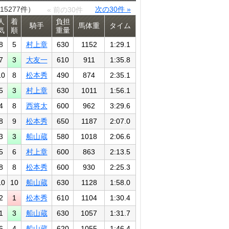
15277件）
次の30件 »
« 前の30件
人
着
負担
騎手
馬体重
タイム
気
順
重量
8
5
村上章
630
1152
1:29.1
7
3
大友一
610
911
1:35.8
10
8
松本秀
490
874
2:35.1
5
3
村上章
630
1011
1:56.1
4
8
西将太
600
962
3:29.6
8
9
松本秀
650
1187
2:07.0
3
3
船山蔵
580
1018
2:06.6
5
6
村上章
600
863
2:13.5
8
8
松本秀
600
930
2:25.3
10
10
船山蔵
630
1128
1:58.0
2
1
松本秀
610
1104
1:30.4
1
3
船山蔵
630
1057
1:31.7
6
4
船山蔵
620
1055
1:46.4