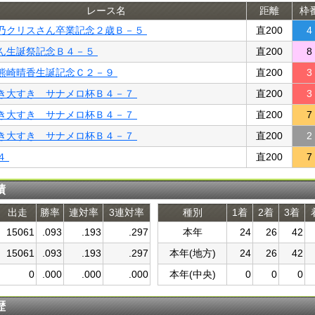
レース名
距離
枠
乃クリスさん卒業記念２歳Ｂ－５
直200
4
ん生誕祭記念Ｂ４－５
直200
8
熊崎晴香生誕記念Ｃ２－９
直200
3
き大すき サナメロ杯Ｂ４－７
直200
3
き大すき サナメロ杯Ｂ４－７
直200
7
き大すき サナメロ杯Ｂ４－７
直200
2
４
直200
7
績
出走
勝率
連対率
3連対率
種別
1着
2着
3着
15061
.093
.193
.297
本年
24
26
42
15061
.093
.193
.297
本年(地方)
24
26
42
0
.000
.000
.000
本年(中央)
0
0
0
歴