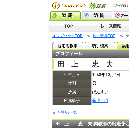
馬券が買
オッズパークTOP
地方競馬TOP
プロフィール
田 上 忠 夫
生年月日
1958年10月7日
性別
男
所属
ばんえい
所属騎手
菊池一樹
管理馬一覧
田 上 忠 夫 調教師の出走予