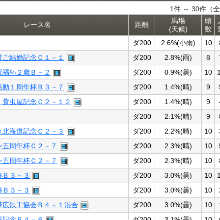
1件 ～ 30件（全
馬場
頭
レース名
距離
(天候)
数
ダ200
2.6%(小雨)
10
君ご結婚記念Ｃ１－１
ダ200
2.8%(雨)
8
祝福杯２歳Ｂ－２
ダ200
0.9%(曇)
10
活動１周年杯Ｂ３－７
ダ200
1.4%(晴)
9
 蓑虫屋記念Ｃ２－１２
ダ200
1.4%(晴)
9
ダ200
2.1%(晴)
9
き北海道記念Ｃ２－３
ダ200
2.2%(晴)
10
ン五周年杯Ｃ２－７
ダ200
2.3%(晴)
10
ン五周年杯Ｃ２－７
ダ200
2.3%(晴)
10
杯Ｂ３－３
ダ200
3.0%(曇)
10
杯Ｂ３－３
ダ200
3.0%(曇)
10
帯広鉄工協会Ｂ４－１混合
ダ200
3.0%(曇)
10
日記念Ｂ４－６
ダ200
3.1%(曇)
10