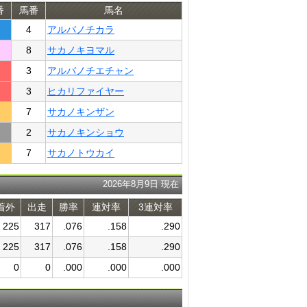
番
馬番
馬名
4
アルバノチカラ
8
サカノキヨマル
3
アルバノチエチャン
3
ヒカリファイヤー
7
サカノキンザン
2
サカノキンショウ
7
サカノトウカイ
2026年8月9日 現在
着外
出走
勝率
連対率
3連対率
225
317
.076
.158
.290
225
317
.076
.158
.290
0
0
.000
.000
.000