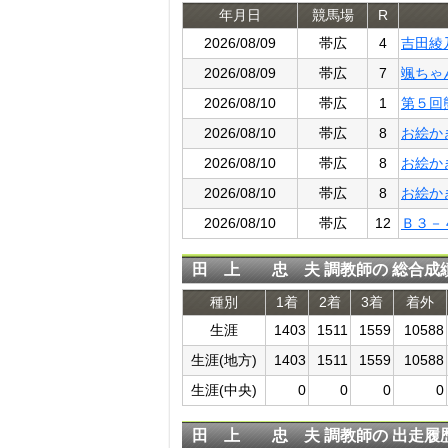
年月日
競馬場
R
2026/08/09
帯広
4
吉田綾
2026/08/09
帯広
7
颯ちゃ
2026/08/10
帯広
1
第５回
2026/08/10
帯広
8
お絵か
2026/08/10
帯広
8
お絵か
2026/08/10
帯広
8
お絵か
2026/08/10
帯広
12
Ｂ３－
田 上 忠 夫 調教師の 総合成
種別
1着
2着
3着
着外
生涯
1403
1511
1559
10588
生涯(地方)
1403
1511
1559
10588
生涯(中央)
0
0
0
0
田 上 忠 夫 調教師の 出走履