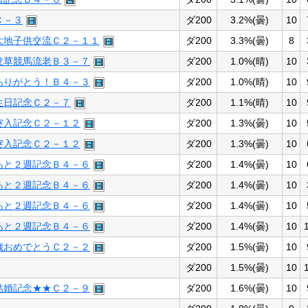
Ｃ－３
ダ200
3.2%(曇)
10
大地子供交流Ｃ２－１１
ダ200
3.3%(曇)
8
衆草競馬流老Ｂ３－７
ダ200
1.0%(晴)
10
ありがとう！Ｂ４－３
ダ200
1.0%(晴)
10
生日記念Ｃ２－７
ダ200
1.1%(晴)
10
突入記念Ｃ２－１２
ダ200
1.3%(曇)
10
突入記念Ｃ２－１２
ダ200
1.3%(曇)
10
あと２週記念Ｂ４－６
ダ200
1.4%(曇)
10
あと２週記念Ｂ４－６
ダ200
1.4%(曇)
10
あと２週記念Ｂ４－６
ダ200
1.4%(曇)
10
あと２週記念Ｂ４－６
ダ200
1.4%(曇)
10
歳おめでとうＣ２－２
ダ200
1.5%(曇)
10
ダ200
1.5%(曇)
10
結婚記念★★Ｃ２－９
ダ200
1.6%(曇)
10