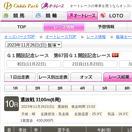
オートレースの車券を買うならオッズ
オッズパークTOP
オートレースTOP
レース情報
飯塚オー
Ｇ１開設記念レース 第67回Ｇ１開設記念レース
初日(11月22日)
2日目(11月23日)
3
選抜戦 3100m(6周)
2023年11月26日(日)
選抜戦
発走時間 15:02
天候：晴 走路状況：良走路 走路温度：25.0℃ 気温：16.0℃ 湿
1着賞金 430,000円
着
事故
車
選手名
年齢/期
L