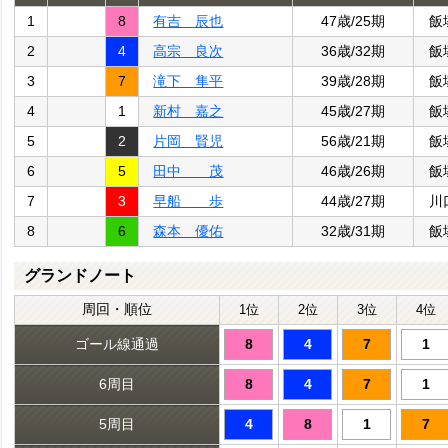
1
8
有吉 辰也
47歳/25期
飯
2
4
高宗 良次
36歳/32期
飯
3
7
滝下 隼平
39歳/28期
飯
4
1
新村 嘉之
45歳/27期
飯
5
2
片岡 賢児
56歳/21期
飯
6
5
田中 茂
46歳/26期
飯
7
3
早船 歩
44歳/27期
川
8
6
森本 優佑
32歳/31期
飯
グランドノート
周回・順位
1位
2位
3位
4位
ゴール線通過
8
4
7
1
6周目
8
4
7
1
5周目
4
8
1
7