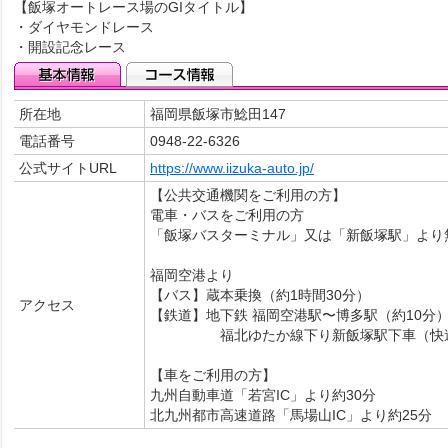
【飯塚オートレース場のGIタイトル】
・ダイヤモンドレース
・開設記念レース
所在地
福岡県飯塚市鯰田147
電話番号
0948-22-6326
公式サイトURL
https://www.iizuka-auto.jp/
【公共交通機関をご利用の方】
電車・バスをご利用の方
「飯塚バスターミナル」又は「新飯塚駅」より
福岡空港より
【バス】蔵本乗換（約1時間30分）
アクセス
【鉄道】地下鉄 福岡空港駅〜博多駅（約10分
福北ゆたか線下り新飯塚駅下車（快速
【車をご利用の方】
九州自動車道「若宮IC」より約30分
北九州都市高速道路「馬場山IC」より約25分