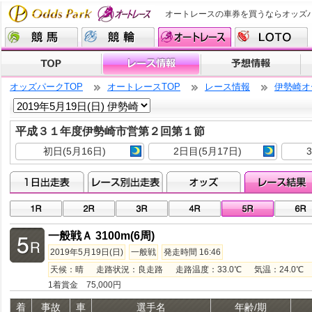
オートレースの車券を買うならオッズ
オッズパークTOP
オートレースTOP
レース情報
伊勢崎オ
平成３１年度伊勢崎市営第２回第１節
初日(5月16日)
2日目(5月17日)
一般戦Ａ 3100m(6周)
2019年5月19日(日)
一般戦
発走時間 16:46
天候：晴 走路状況：良走路 走路温度：33.0℃ 気温：24.0℃ 湿
1着賞金 75,000円
着
事故
車
選手名
年齢/期