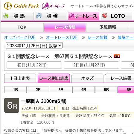
オートレースの車券を買うならオッズ
オッズパークTOP
オートレースTOP
レース情報
飯塚オー
Ｇ１開設記念レース 第67回Ｇ１開設記念レース
初日(11月22日)
2日目(11月23日)
3
一般戦Ａ 3100m(6周)
2023年11月26日(日)
一般戦
発走時間 12:54
天候：晴 走路状況：良走路 走路温度：27.0℃ 気温：15.0℃ 湿
1着賞金 120,000円
投票会員の皆様には、「情報提供元」提供の予想情報を提供しております。