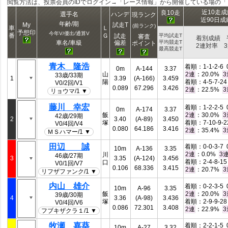
閲覧方法は、投票会員のIDでログイン→「レース情報」から開催している場の
近10走
良10走
選手名
ハンデ
現ランク
近90日
年齢/期
My
試走T
(前ランク)
車
Ｌ
予想印
今年V/優出/通算V
番
Ｇ
試走
平均試走T
審査
着別成績 
偏差
車名/車級
平均競走T
ポイント
2連対率 
最高競走T
青木 隆浩
着順：1-1-2-6 0
0m
A-144
3.37
山
：20.0%
2連
3
33歳/33期
1
3.39
(A-166)
3.459
陽
着順：4-5-7-24 
V0/2回/V1
0.089
67.296
3.426
：22.5%
2連
3
リョウマ/1 ▼
藤川 幸宏
着順：1-2-2-5 0
0m
A-174
3.37
飯
：30.0%
2連
3
42歳/29期
2
3.40
(A-89)
3.450
塚
着順：7-10-9-22
V0/4回/V4
0.080
64.186
3.416
：35.4%
2連
3
ＭＳハマー/1 ▼
田辺 誠
着順：0-0-3-7 0
10m
A-136
3.35
：0.0%
2連
3
川
46歳/27期
3
3.35
(A-124)
3.456
着順：2-4-8-15 
口
V0/1回/V7
0.106
68.336
3.415
：20.7%
2連
3
リフザファンク/1 ▼
内山 雄介
着順：0-2-3-5 0
10m
A-96
3.35
飯
：20.0%
2連
3
39歳/30期
4
3.36
(A-98)
3.436
塚
着順：2-9-9-28 
V0/4回/V6
0.086
72.301
3.408
：22.9%
2連
3
フブキザクラ１/1 ▼
牧瀬 嘉葵
着順：2-2-1-5 0
10m
A-27
3.32