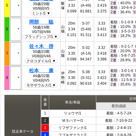
：40.0%
2連
3
飯
39歳/29期
5
3.32
(A-49)
3.419
着順：10-6-4-24
塚
V0/9回/V5
0.099
81.681
3.375
：36.4%
2連
3
ミント/1 ▼
岡部 聡
着順：0-1-0-9 0
20m
S-37
3.33
山
：10.0%
2連
3
58歳/19期
6
3.34
(S-44)
3.431
陽
着順：3-5-3-33 
V0/7回/V86
0.101
91.511
3.413
：18.2%
2連
3
フラッグシップ/1 ▼
佐々木 啓
着順：0-2-1-7 0
20m
S-32
3.32
山
：20.0%
2連
3
50歳/23期
7
3.35
(A-14)
3.418
陽
着順：5-8-7-25 
V0/8回/V46
0.098
94.347
3.388
：28.9%
2連
3
クロコダイル/1 ▼
松本 康
着順：3-0-1-6 0
20m
S-38
3.33
伊
：30.0%
2連
3
44歳/32期
8
勢
3.30
(S-31)
3.422
着順：11-5-8-19
V0/4回/V5
崎
0.092
90.616
3.404
：35.6%
2連
3
モササウルス/1 ▼
近9
車
車名/車級
番
着別成績
1
リョウマ/1
着順：4-5-7-24
2
ＭＳハマー/1
着順：7-10-9-22
3
リフザファンク/1
着順：2-4-8-15
競走車データ
4
フブキザクラ１/1
着順：2-9-9-28