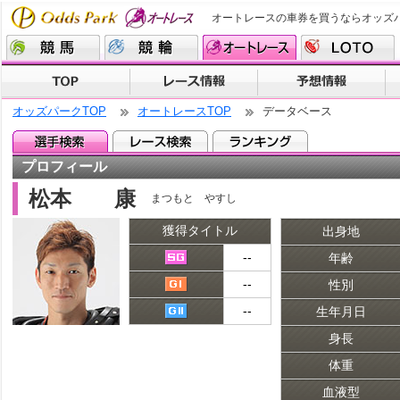
オートレースの車券を買うならオッズ
オッズパークTOP
オートレースTOP
データベース
プロフィール
松本 康
まつもと やすし
獲得タイトル
出身地
--
年齢
--
性別
--
生年月日
身長
体重
血液型