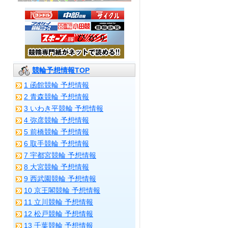
競輪予想情報TOP
1 函館競輪 予想情報
2 青森競輪 予想情報
3 いわき平競輪 予想情報
4 弥彦競輪 予想情報
5 前橋競輪 予想情報
6 取手競輪 予想情報
7 宇都宮競輪 予想情報
8 大宮競輪 予想情報
9 西武園競輪 予想情報
10 京王閣競輪 予想情報
11 立川競輪 予想情報
12 松戸競輪 予想情報
13 千葉競輪 予想情報