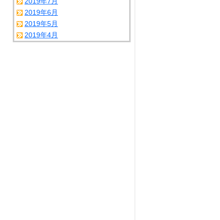
2019年7月
2019年6月
2019年5月
2019年4月