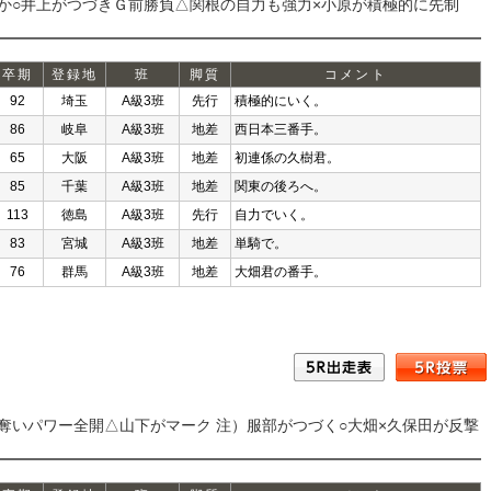
か○井上がつづきＧ前勝負△関根の自力も強力×小原が積極的に先制
卒期
登録地
班
脚質
コメント
92
埼玉
A級3班
先行
積極的にいく。
86
岐阜
A級3班
地差
西日本三番手。
65
大阪
A級3班
地差
初連係の久樹君。
85
千葉
A級3班
地差
関東の後ろへ。
113
徳島
A級3班
先行
自力でいく。
83
宮城
A級3班
地差
単騎で。
76
群馬
A級3班
地差
大畑君の番手。
奪いパワー全開△山下がマーク 注）服部がつづく○大畑×久保田が反撃