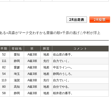
ある○高森がマーク交わすかも齋藤の順×千原の逃げ△中村が浮上
卒期
登録地
班
脚質
コメント
52
愛知
A級3班
地差
佐山君の番手。
111
静岡
A級3班
先行
自力でいく。
82
愛媛
A級3班
地差
中近ラインへ。
54
埼玉
A級3班
地差
静岡のうしろ。
113
滋賀
A級3班
先行
自力でいく。
80
高知
A級3班
地差
自分でやる。
58
静岡
A級3班
地差
桜井君の番手。