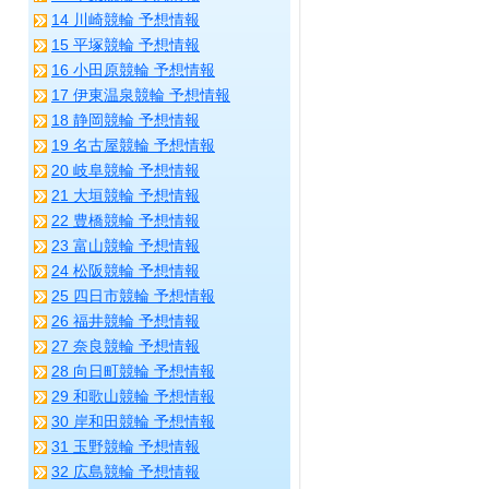
14 川崎競輪 予想情報
15 平塚競輪 予想情報
16 小田原競輪 予想情報
17 伊東温泉競輪 予想情報
18 静岡競輪 予想情報
19 名古屋競輪 予想情報
20 岐阜競輪 予想情報
21 大垣競輪 予想情報
22 豊橋競輪 予想情報
23 富山競輪 予想情報
24 松阪競輪 予想情報
25 四日市競輪 予想情報
26 福井競輪 予想情報
27 奈良競輪 予想情報
28 向日町競輪 予想情報
29 和歌山競輪 予想情報
30 岸和田競輪 予想情報
31 玉野競輪 予想情報
32 広島競輪 予想情報