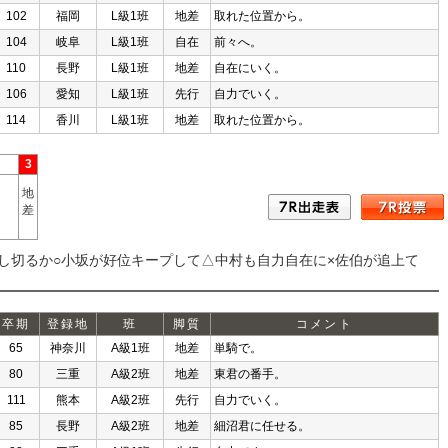
102
福岡
L級1班
地差
取れた位置から。
104
岐阜
L級1班
自在
前々へ。
110
長野
L級1班
地差
自在にいく。
106
愛知
L級1班
先行
自力でいく。
114
香川
L級1班
地差
取れた位置から。
3
地
差
し切るか○小坂が好位キープして△中村も自力自在に×佐伯が追上て
卒期
登録地
班
脚質
コメント
65
神奈川
A級1班
地差
単騎で。
80
三重
A級2班
地差
東君の番手。
111
熊本
A級2班
先行
自力でいく。
85
長野
A級2班
地差
細沼君に任せる。