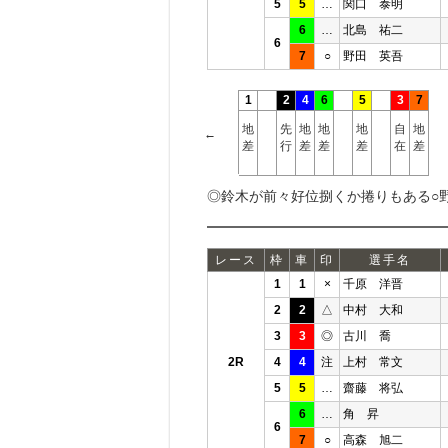
5
5
…
関口 泰明
6
…
北島 祐二
6
7
○
野田 英吾
1
2
4
6
5
3
7
地
先
地
地
地
自
地
←
差
行
差
差
差
在
差
◎鈴木が前々好位捌くか捲りもある○
レース
枠
車
印
選手名
1
1
×
千原 洋晋
2
2
△
中村 大和
3
3
◎
古川 喬
2R
4
4
注
上村 常文
5
5
…
齋藤 将弘
6
…
角 昇
6
7
○
高森 旭二