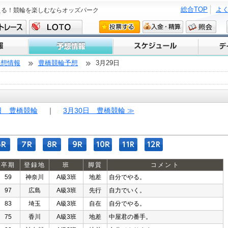
総合TOP
よ
える！競輪を楽しむならオッズパーク
予想情報
豊橋競輪予想
3月29日
8日 豊橋競輪
｜
3月30日 豊橋競輪 ≫
卒期
登録地
班
脚質
コメント
59
神奈川
A級3班
地差
自分でやる。
97
広島
A級3班
先行
自力でいく。
83
埼玉
A級3班
自在
自分でやる。
75
香川
A級3班
地差
中屋君の番手。