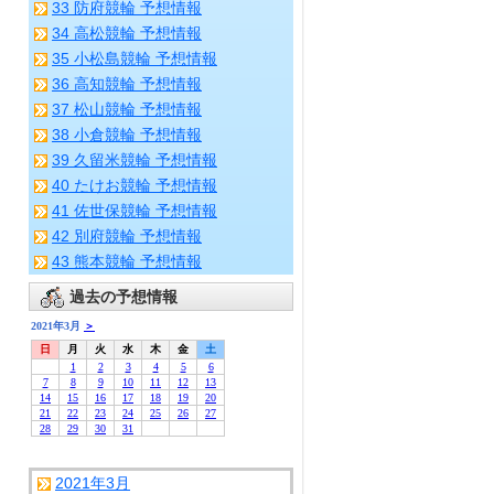
33 防府競輪 予想情報
34 高松競輪 予想情報
35 小松島競輪 予想情報
36 高知競輪 予想情報
37 松山競輪 予想情報
38 小倉競輪 予想情報
39 久留米競輪 予想情報
40 たけお競輪 予想情報
41 佐世保競輪 予想情報
42 別府競輪 予想情報
43 熊本競輪 予想情報
過去の予想情報
2021年3月