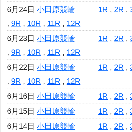
6月24日
小田原競輪
1R
,
2R
,
,
9R
,
10R
,
11R
,
12R
6月23日
小田原競輪
1R
,
2R
,
,
9R
,
10R
,
11R
,
12R
6月22日
小田原競輪
1R
,
2R
,
,
9R
,
10R
,
11R
,
12R
6月16日
小田原競輪
1R
,
2R
,
6月15日
小田原競輪
1R
,
2R
,
6月14日
小田原競輪
1R
,
2R
,