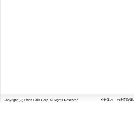
Copyright (C) Odds Park Corp. All Rights Reserved.
会社案内
特定商取引