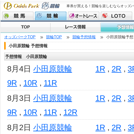
車券が買える！競輪を楽しむならオッズ
オッズパークTOP
競輪TOP
競輪予想情報
小田原競輪予想
小田原競輪 予想情報
予想情報 小田原競輪
8月4日
小田原競輪
1R
,
2R
,
3
9R
,
10R
,
11R
8月3日
小田原競輪
1R
,
2R
,
3
9R
,
10R
,
11R
,
12R
8月2日
小田原競輪
1R
,
2R
,
3