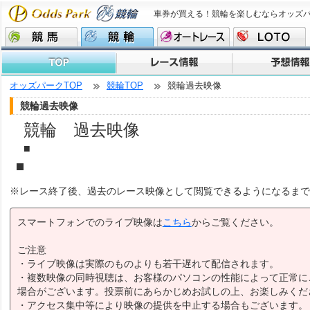
車券が買える！競輪を楽しむならオッズ
オッズパークTOP
競輪TOP
競輪過去映像
競輪過去映像
競輪 過去映像
■
※レース終了後、過去のレース映像として閲覧できるようになるまで
スマートフォンでのライブ映像は
こちら
からご覧ください。
ご注意
・ライブ映像は実際のものよりも若干遅れて配信されます。
・複数映像の同時視聴は、お客様のパソコンの性能によって正常に
場合がございます。投票前にあらかじめお試しの上、お楽しみくだ
・アクセス集中等により映像の提供を中止する場合もございます。