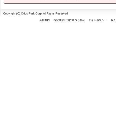
Copyright (C) Odds Park Corp. All Rights Reserved.
会社案内
特定商取引法に基づく表示
サイトポリシー
個人