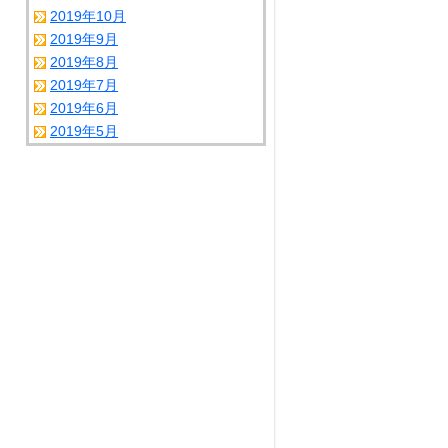
2019年10月
2019年9月
2019年8月
2019年7月
2019年6月
2019年5月