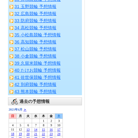
31 玉野競輪 予想情報
32 広島競輪 予想情報
33 防府競輪 予想情報
34 高松競輪 予想情報
35 小松島競輪 予想情報
36 高知競輪 予想情報
37 松山競輪 予想情報
38 小倉競輪 予想情報
39 久留米競輪 予想情報
40 たけお競輪 予想情報
41 佐世保競輪 予想情報
42 別府競輪 予想情報
43 熊本競輪 予想情報
過去の予想情報