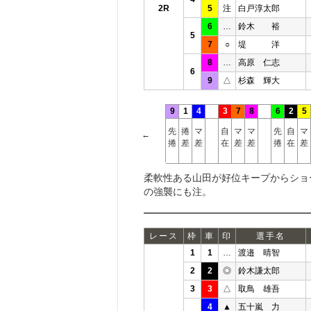
2R
5
注
白戸淳太郎
6
…
鈴木 裕
5
7
○
堤 洋
8
…
高原 仁志
6
9
△
杉森 輝大
9
1
4
3
7
8
6
2
5
先
捲
マ
自
マ
マ
先
自
マ
←
捲
差
差
在
差
差
捲
在
差
柔軟性ある山田が好位キープからショ
の強襲にも注。
レース
枠
車
印
選手名
1
1
…
渡邉 晴智
2
2
◎
鈴木謙太郎
3
3
△
取鳥 雄吾
4
▲
五十嵐 力