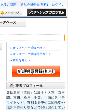
くあるご質問
新規会員登録(無料)
ログイン
▸ オッズパーク競輪とは？
▸ オッズパーク競輪利用ガイド
▸ 競輪を知ろう
著者プロフィール
競輪新聞『赤競』は取手と大宮、京王
閣、立川、松戸、千葉、川崎に各サテ
ライトなど、首都圏を中心に競輪場や
場外車券売り場などで発行発売してい