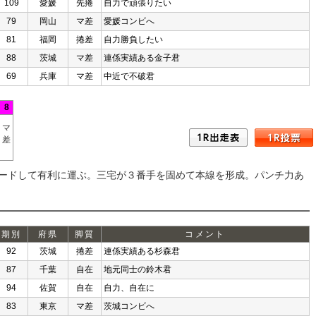
109
愛媛
先捲
自力で頑張りたい
79
岡山
マ差
愛媛コンビへ
81
福岡
捲差
自力勝負したい
88
茨城
マ差
連係実績ある金子君
69
兵庫
マ差
中近で不破君
8
マ
差
ードして有利に運ぶ。三宅が３番手を固めて本線を形成。パンチ力あ
期別
府県
脚質
コメント
92
茨城
捲差
連係実績ある杉森君
87
千葉
自在
地元同士の鈴木君
94
佐賀
自在
自力、自在に
83
東京
マ差
茨城コンビへ