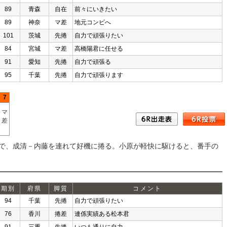
89
青森
自在
前々にいきたい
89
神奈
マ差
地元コンビへ
101
茨城
先捲
自力で頑張りたい
84
宮城
マ差
高橋陽君に任せる
91
愛知
先捲
自力で頑張る
95
千葉
先捲
自力で頑張ります
7
マ
差
で、成清－内藤を連れて好機に捲る。小原が軽快に駆けると、番手の
期別
府県
脚質
コメント
94
千葉
先捲
自力で頑張りたい
76
香川
捲差
連係実績ある松本君
91
三重
先捲
いつも通りに自力