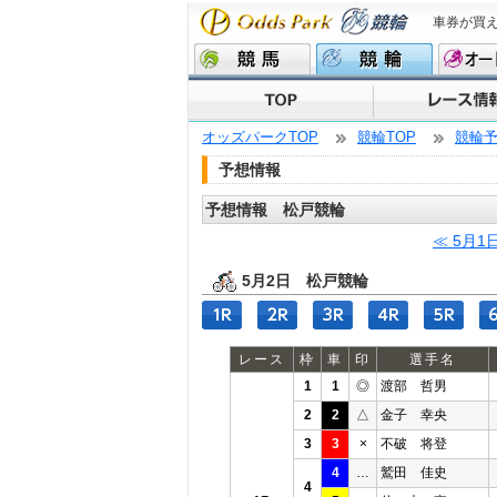
車券が買
オッズパークTOP
競輪TOP
競輪
予想情報
予想情報 松戸競輪
≪ 5月
5月2日 松戸競輪
レース
枠
車
印
選手名
1
1
◎
渡部 哲男
2
2
△
金子 幸央
3
3
×
不破 将登
4
…
鷲田 佳史
4