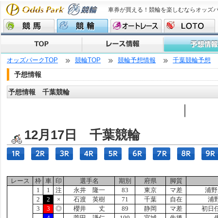
車券が買える！競輪を楽しむならオッズ
オッズパークTOP
競輪TOP
競輪予想情報
千葉競輪予想
予想情報
予想情報 千葉競輪
｜
12月17日 千葉競輪
レース
枠
車
印
選手名
期別
府県
脚質
1
1
注
永井 隆一
83
東京
マ差
浦野
2
2
×
石渡 英樹
71
千葉
自在
浦
3
3
◎
櫻井 丈
89
静岡
マ差
初日
4
…
菅田 謙仁
109
宮城
先捲