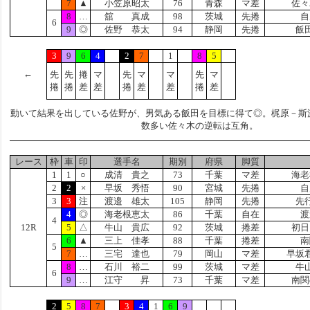
7
▲
小笠原昭太
76
青森
マ差
佐々
8
…
舘 真成
98
茨城
先捲
自
6
9
◎
佐野 恭太
94
静岡
先捲
飯
3
9
6
4
2
7
1
8
5
←
先
先
捲
マ
先
マ
マ
先
マ
捲
捲
差
差
捲
差
差
捲
差
動いて結果を出している佐野が、男気ある飯田を目標に得て◎。梶原－斯
数多い佐々木の逆転は互角。
レース
枠
車
印
選手名
期別
府県
脚質
1
1
○
成清 貴之
73
千葉
マ差
海老
2
2
×
早坂 秀悟
90
宮城
先捲
自
3
3
注
渡邉 雄太
105
静岡
先捲
先
4
◎
海老根恵太
86
千葉
自在
渡
4
12R
5
△
牛山 貴広
92
茨城
捲差
初日
6
▲
三上 佳孝
88
千葉
捲差
南
5
7
…
三宅 達也
79
岡山
マ差
早坂
8
…
石川 裕二
99
茨城
マ差
牛
6
9
…
江守 昇
73
千葉
マ差
南関
2
5
8
7
3
4
1
6
9