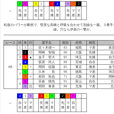
6
8
5
1
3
4
9
7
2
←
先
マ
自
マ
先
マ
先
マ
マ
捲
差
在
差
捲
差
捲
差
差
松坂のパワーが断然で、堅実な高橋と呼吸を合わせて別線を一蹴。３番手
線。穴なら伊原の一撃か。
レース
枠
車
印
選手名
期別
府県
脚質
1
1
△
佐々木雄一
83
福島
マ差
荻
2
2
◎
岡崎 智哉
96
大阪
先捲
自
3
3
▲
金子 哲大
95
埼玉
先捲
自
4
…
荻原 尚人
89
宮城
自在
自
4
8R
5
×
岡田 征陽
85
東京
捲差
金
6
…
久米 良
96
徳島
マ差
埼
5
7
○
前田 拓也
71
大阪
マ差
岡
8
…
笹倉 慎也
91
富山
自在
大
6
9
注
明田 春喜
89
北海
マ差
北
4
1
9
3
5
6
2
7
8
←
自
マ
マ
先
捲
マ
先
マ
自
在
差
差
捲
差
差
捲
差
在