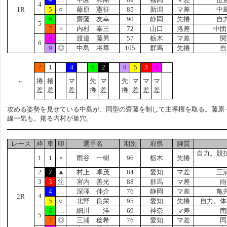
4
1R
5
○
藤原 憲征
85
新潟
マ差
中
6
…
齋藤 友幸
90
静岡
先捲
自
5
7
×
内村 泰三
72
山口
捲差
中団
8
…
渡邉 藤男
57
栃木
マ差
関
6
9
◎
中島 将尊
105
群馬
先捲
自
7
1
4
6
2
9
5
3
8
←
捲
捲
マ
先
マ
先
マ
マ
マ
差
差
差
捲
差
捲
差
差
差
攻める姿勢を見せている中島が、同型の齋藤を制して主導権を取る。藤原
線一気も。捲る内村が単穴。
レース
枠
車
印
選手名
期別
府県
脚質
自力。競
1
1
×
雨谷 一樹
96
栃木
先捲
2
2
▲
村上 卓茂
84
愛知
マ差
三
3
3
注
宮内 善光
88
群馬
マ差
雨
4
…
深澤 伸介
76
静岡
マ差
亀
4
2R
5
○
北野 良栄
95
愛知
先捲
自力。体
6
…
細川 洋
69
神奈
マ差
南
5
7
◎
三浦 稔希
76
愛知
マ差
同