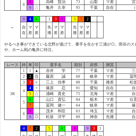
8
…
高峰 賢治
73
山梨
マ差
宮
6
9
△
亀井 久幸
95
千葉
自在
（
9
4
6
1
3
8
5
7
2
←
自
マ
マ
先
マ
マ
先
マ
マ
在
差
差
捲
差
差
捲
差
差
やるべき事ができている北野が逃げて、番手を生かす三浦が◎。雨谷のス
や、ホーム戦の亀井に特注。
レース
枠
車
印
選手名
期別
府県
脚質
1
1
▲
赤井 学
77
千葉
マ差
三
2
2
注
藤原 誠
69
岐阜
マ差
冨
3
3
○
三上 佳孝
88
千葉
捲差
松
4
×
篠原 忍
91
愛知
自在
自
4
3R
5
△
浦崎 貴史
75
北海
マ差
自
6
…
山口 貴弘
84
栃木
マ差
位
5
7
…
冨岡 健一
64
岐阜
マ差
篠
8
…
茂木 和臣
63
埼玉
マ差
自
6
9
◎
松坂 洋平
89
神奈
先捲
自
4
7
2
5
6
8
9
3
1