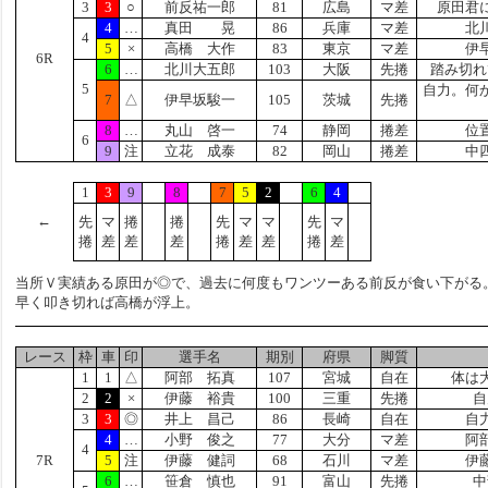
3
3
○
前反祐一郎
81
広島
マ差
原田君
4
…
真田 晃
86
兵庫
マ差
北
4
5
×
高橋 大作
83
東京
マ差
伊
6R
6
…
北川大五郎
103
大阪
先捲
踏み切れ
5
自力。何
7
△
伊早坂駿一
105
茨城
先捲
8
…
丸山 啓一
74
静岡
捲差
位
6
9
注
立花 成泰
82
岡山
捲差
中
1
3
9
8
7
5
2
6
4
←
先
マ
捲
捲
先
マ
マ
先
マ
捲
差
差
差
捲
差
差
捲
差
当所Ｖ実績ある原田が◎で、過去に何度もワンツーある前反が食い下がる
早く叩き切れば高橋が浮上。
レース
枠
車
印
選手名
期別
府県
脚質
1
1
△
阿部 拓真
107
宮城
自在
体は
2
2
×
伊藤 裕貴
100
三重
先捲
自
3
3
◎
井上 昌己
86
長崎
自在
自
4
…
小野 俊之
77
大分
マ差
阿
4
7R
5
注
伊藤 健詞
68
石川
マ差
伊
6
…
笹倉 慎也
91
富山
先捲
中