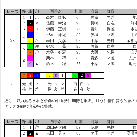
レース
枠
車
印
選手名
期別
府県
脚質
1
1
…
高木 隆弘
64
神奈
マ差
地
2
2
×
佐藤 幸治
92
長崎
自在
好
3
3
○
伊藤 正樹
71
愛知
捲差
水
4
…
根本 雄紀
80
茨城
マ差
中
4
5R
5
△
蒔田 英彦
93
千葉
先捲
余裕
6
注
好永 晃
98
佐賀
自在
自
5
7
◎
水谷 好宏
93
大阪
先捲
自
8
…
栗林 巧
89
青森
マ差
九州
6
9
▲
鈴木 誠
55
千葉
マ差
地元
7
3
4
5
9
1
6
2
8
←
先
捲
マ
先
マ
マ
自
自
マ
捲
差
差
捲
差
差
在
在
差
捲りに威力ある水谷と伊藤の中近勢に期待も混戦。好永に惰性貰う佐藤の
タッグを組む地元勢に警戒。
レース
枠
車
印
選手名
期別
府県
脚質
1
1
◎
原田研太朗
98
徳島
先捲
自
2
2
▲
吉田 勇人
86
埼玉
マ差
高橋