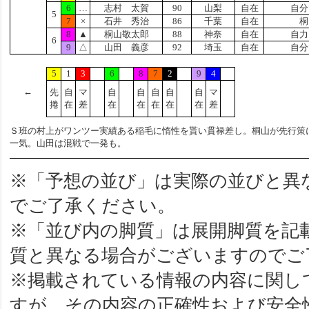
6
…
志村 太賀
90
山梨
自在
自分
5
7
×
石井 秀治
86
千葉
自在
桐
8
▲
桐山敬太郎
88
神奈
自在
自力
6
9
△
山田 義彦
92
埼玉
自在
自分
5
1
3
6
8
7
2
9
4
←
先
自
マ
自
自
自
自
自
マ
捲
在
差
在
在
在
在
在
差
Ｓ班の村上がワンツー実績ある稲毛に惰性を貰い貫禄差し。桐山が先行策
一気。山田は混戦で一発も。
※「予想の並び」は実際の並びと異
でご了承ください。
※「並び内の脚質」は展開脚質を記
質と異なる場合がございますのでご
※掲載されている情報の内容に関し
すが、その内容の正確性および安全