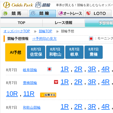
車券が買える！競輪を楽しむならオッズ
オッズパークTOP
競輪TOP
競輪予想
：モーニン
競輪予想情報
⇒予想印の見方
8月7日
8月7日
8月7日
8月7日
AI予想
佐世保
和歌山
岐阜
豊橋
1R
,
2R
,
3R
,
4R
8月7日
岐阜競輪
1R
,
2R
,
3R
,
4R
8月7日
豊橋競輪
10R
,
11R
1R
,
2R
,
3R
,
4R
8月7日
和歌山競輪