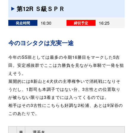
第12R Ｓ級ＳＰＲ
16:30
16:25
発走時間
締切予定
今のヨシタクは充実一途
今年のSS班としては最多の今期16勝目をマークした5吉
田。安定感抜群でここは力勝負を見ながら単騎で一発を狙
えそう。
展開的には8新山と4犬伏の主導権争いで消耗戦になりそ
うだし、1郡司も本調子ではない分、3古性との位置取り
が被らない限りは3着までには入ってくるのでは。
相手はその3古性にこちらも好調な2松浦、あとは9深谷の
このあたりで。
車
選手名