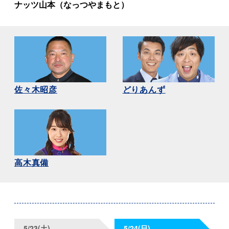
ナッツ山本
（なっつやまもと）
佐々木昭彦
どりあんず
高木真備
5/23(土)
5/24(日)