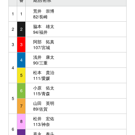
番
期別/府県
荒井 崇博
1
1
82/長崎
脇本 雄太
2
2
94/福井
阿部 拓真
3
3
107/宮城
浅井 康太
4
90/三重
4
松本 貴治
5
111/愛媛
小原 佑太
6
115/青森
5
山田 英明
7
89/佐賀
松井 宏佑
8
113/神奈
6
嘉永 泰斗