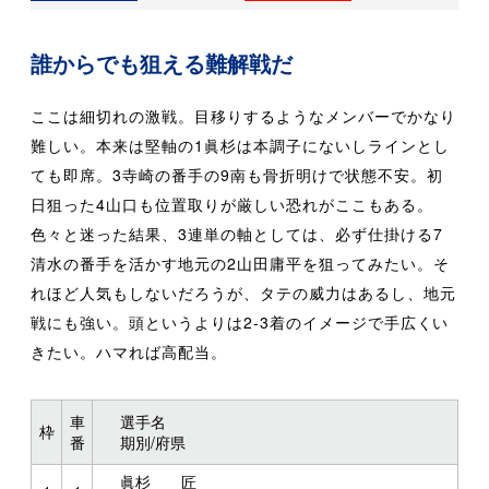
誰からでも狙える難解戦だ
ここは細切れの激戦。目移りするようなメンバーでかなり
難しい。本来は堅軸の1眞杉は本調子にないしラインとし
ても即席。3寺崎の番手の9南も骨折明けで状態不安。初
日狙った4山口も位置取りが厳しい恐れがここもある。
色々と迷った結果、3連単の軸としては、必ず仕掛ける7
清水の番手を活かす地元の2山田庸平を狙ってみたい。そ
れほど人気もしないだろうが、タテの威力はあるし、地元
戦にも強い。頭というよりは2-3着のイメージで手広くい
きたい。ハマれば高配当。
車
選手名
枠
番
期別/府県
眞杉 匠