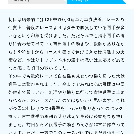
初日は結果的には12R中7Rが3連単万車券決着。レースの
性質上、普段のレースよりはタテで勝負している選手が多
いなという印象を受けました。ただそれでも清水選手の捲
りに合わせて出ていく吉田選手の動きや、接触がありなが
らもBK9番手からコースを縫って伸びてきた松浦選手の技
術など、やはりトップレベルの選手の戦いは見応えがある
なと感じる初日の戦いでした。
その中でも最終レースで自在性も見せつつ捲り切った犬伏
選手には驚かされました。今までであればあの展開は中団
外併走で厳しいか、無理やり捲りに行って古性選手に止め
られるか、のレースだったのではないかと思います。それ
が今回は仕掛けつつ4番手をしっかり取りきってのバック
捲り。古性選手の牽制も乗り越えて最後は後続を突き放し
ました。前回から犬伏選手の動きの良さが非常に際立って
います。ただ、一方でこのレースだけではまだ評価をグン