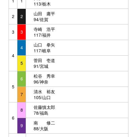
1
1
113/栃木
山田 庸平
2
2
94/佐賀
寺崎 浩平
3
3
117/福井
山口 拳矢
4
117/岐阜
4
菅田 壱道
5
91/宮城
松谷 秀幸
6
96/神奈
5
清水 裕友
7
105/山口
佐藤慎太郎
8
78/福島
6
南 修二
9
88/大阪