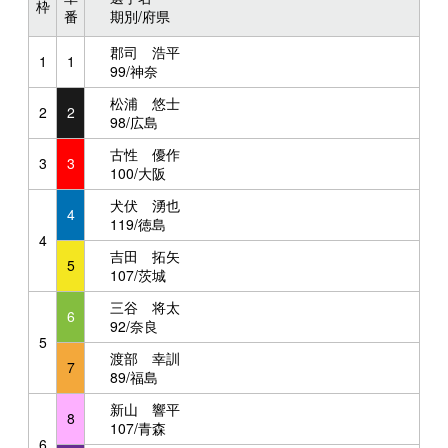
枠
番
期別/府県
郡司 浩平
1
1
99/神奈
松浦 悠士
2
2
98/広島
古性 優作
3
3
100/大阪
犬伏 湧也
4
119/徳島
4
吉田 拓矢
5
107/茨城
三谷 将太
6
92/奈良
5
渡部 幸訓
7
89/福島
新山 響平
8
107/青森
6