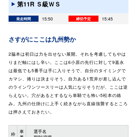
第11R Ｓ級ＷＳ
15:50
15:45
発走時間
締切予定
さすがにここは九州勢か
2脇本は初日は力を出せない展開。それを考慮してもやは
りまだ軸にはし辛い。ここは6小原の先行に対して9嘉永
は最低でも5番手は手に入りそうで、自分のタイミングで
カマシ、捲りは決まりそう。自力ある1荒井が差し込んで
のラインワンツースリーは人気になりそうだが、ここは逆
らえない。穴があるとするなら単騎でも怖い5松本の絡
み。九州の仕掛けに上手く続きながら直線強襲するところ
は押さえておきたい。
車
選手名
枠