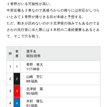
１青野がいる可能性が高い。
中部近畿も２車なので真後ろからの捲りには対応がしづら
いとみて１青野が捲りきる目が本線と予想する。
ただ、動きが読めないのが３北津留の強みでもあるのでま
さかの先行策に出た際には４木村の二連続優勝もあるとみ
て、そこで穴を狙う。
車
選手名
枠
番
期別/府県
青野 将大
1
1
117/神奈
山崎 芳仁
2
2
88/福島
北津留 翼
3
3
90/福岡
木村 隆弘
4
4
91/徳島