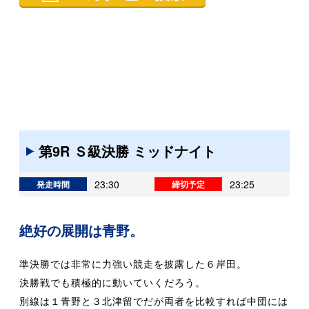
第9R Ｓ級決勝 ミッドナイト
23:30
23:25
発走時間
締切予定
絶好の展開は青野。
準決勝では非常に力強い競走を披露した６岸田。
決勝戦でも積極的に動いていくだろう。
別線は１青野と３北津留でだが両者を比較すれば中団には