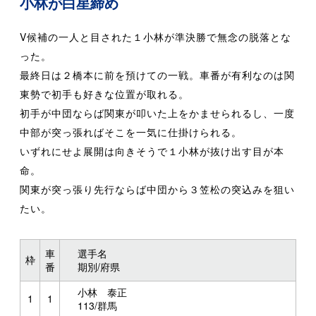
小林が白星締め
V候補の一人と目された１小林が準決勝で無念の脱落とな
った。
最終日は２橋本に前を預けての一戦。車番が有利なのは関
東勢で初手も好きな位置が取れる。
初手が中団ならば関東が叩いた上をかませられるし、一度
中部が突っ張ればそこを一気に仕掛けられる。
いずれにせよ展開は向きそうで１小林が抜け出す目が本
命。
関東が突っ張り先行ならば中団から３笠松の突込みを狙い
たい。
車
選手名
枠
番
期別/府県
小林 泰正
1
1
113/群馬