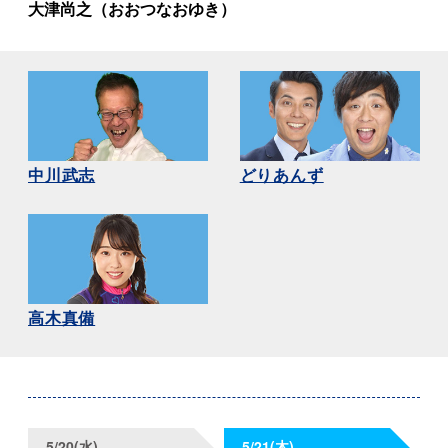
大津尚之
（おおつなおゆき）
中川武志
どりあんず
高木真備
5/20(水)
5/21(木)