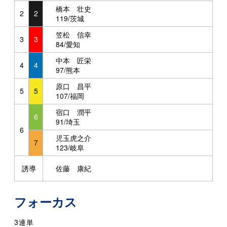
橋本 壮史
2
2
119/茨城
笠松 信幸
3
3
84/愛知
中本 匠栄
4
4
97/熊本
原口 昌平
5
5
107/福岡
宿口 潤平
6
91/埼玉
6
児玉虎之介
7
123/岐阜
誘導
佐藤 康紀
フォーカス
3連単