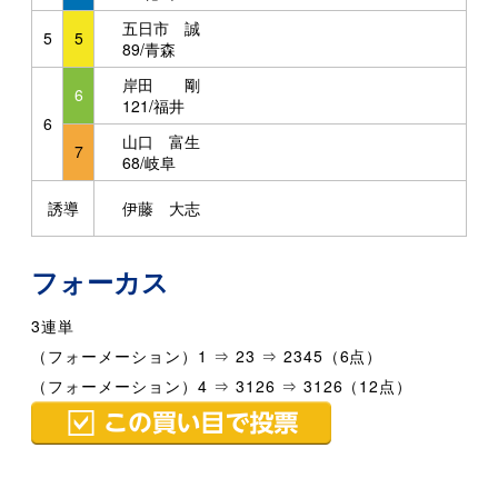
五日市 誠
5
5
89/青森
岸田 剛
6
121/福井
6
山口 富生
7
68/岐阜
誘導
伊藤 大志
フォーカス
3連単
（フォーメーション）1 ⇒ 23 ⇒ 2345（6点）
（フォーメーション）4 ⇒ 3126 ⇒ 3126（12点）