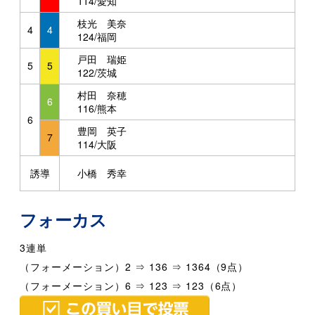
114/愛知
枝光 美奈
4
4
124/福岡
戸田 瑞姫
5
5
122/茨城
村田 奈穂
6
116/熊本
6
豊岡 英子
7
114/大阪
誘導
小橋 秀幸
フォーカス
3連単
（フォーメーション）2 ⇒ 136 ⇒ 1364（9点）
（フォーメーション）6 ⇒ 123 ⇒ 123（6点）