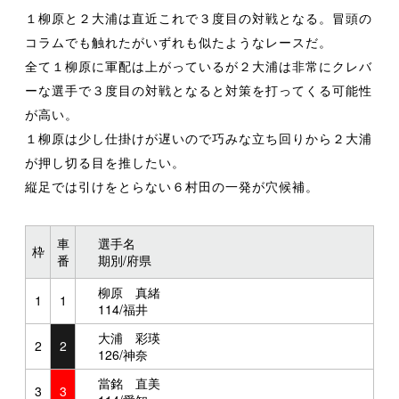
１柳原と２大浦は直近これで３度目の対戦となる。冒頭の
コラムでも触れたがいずれも似たようなレースだ。
全て１柳原に軍配は上がっているが２大浦は非常にクレバ
ーな選手で３度目の対戦となると対策を打ってくる可能性
が高い。
１柳原は少し仕掛けが遅いので巧みな立ち回りから２大浦
が押し切る目を推したい。
縦足では引けをとらない６村田の一発が穴候補。
車
選手名
枠
番
期別/府県
柳原 真緒
1
1
114/福井
大浦 彩瑛
2
2
126/神奈
當銘 直美
3
3