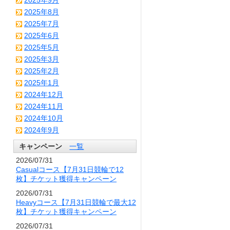
2025年9月
2025年8月
2025年7月
2025年6月
2025年5月
2025年3月
2025年2月
2025年1月
2024年12月
2024年11月
2024年10月
2024年9月
キャンペーン
一覧
2026/07/31
Casualコース【7月31日競輪で12
枚】チケット獲得キャンペーン
2026/07/31
Heavyコース【7月31日競輪で最大12
枚】チケット獲得キャンペーン
2026/07/31