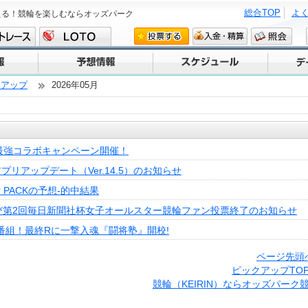
総合TOP
よ
える！競輪を楽しむならオッズパーク
クアップ
2026年05月
 最強コラボキャンペーン開催！
リアップデート（Ver.14.5）のお知らせ
er PACKの予想-的中結果
び第2回毎日新聞社杯女子オールスター競輪ファン投票終了のお知らせ
新番組！最終Rに一撃入魂『闘将塾』開校!
ページ先頭
ピックアップTO
競輪（KEIRIN）ならオッズパーク