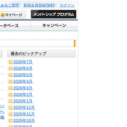
くあるご質問
新規会員登録(無料)
ログイン
過去のピックアップ
2026年7月
2026年6月
2026年5月
2026年4月
2026年3月
2026年2月
2026年1月
へ↑
2025年12月
Pへ
2025年11月
競輪
2025年10月