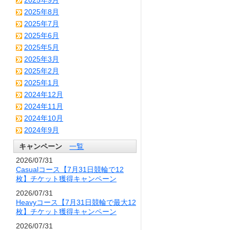
2025年9月
2025年8月
2025年7月
2025年6月
2025年5月
2025年3月
2025年2月
2025年1月
2024年12月
2024年11月
2024年10月
2024年9月
キャンペーン
一覧
2026/07/31
Casualコース【7月31日競輪で12
枚】チケット獲得キャンペーン
2026/07/31
Heavyコース【7月31日競輪で最大12
枚】チケット獲得キャンペーン
2026/07/31