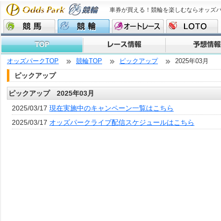
車券が買える！競輪を楽しむならオッズ
オッズパークTOP
競輪TOP
ピックアップ
2025年03月
ピックアップ
ピックアップ 2025年03月
2025/03/17
現在実施中のキャンペーン一覧はこちら
2025/03/17
オッズパークライブ配信スケジュールはこちら