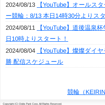
2024/08/13
【YouTube】オールス
ー競輪：8/13 本日14時30分よりス
2024/08/11
【YouTube】道後温泉杯争
日10時よりスタート！
2024/08/04
【YouTube】燦燦ダイ
勝 配信スケジュール
競輪（KEIR
Copyright (C) Odds Park Corp. All Rights Reserved.