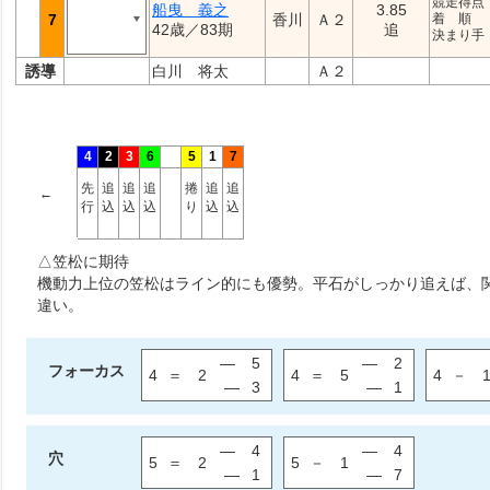
競走得点：
船曳 義之
3.85
7
香川
Ａ２
着 順 ：0-
42歳／83期
追
決まり手：0-
誘導
白川 将太
Ａ２
4
2
3
6
5
1
7
先
追
追
追
捲
追
追
←
行
込
込
込
り
込
込
△笠松に期待
機動力上位の笠松はライン的にも優勢。平石がしっかり追えば、
違い。
―
5
―
2
4
＝
2
4
＝
5
4
－
―
3
―
1
―
4
―
4
5
＝
2
5
－
1
―
1
―
7