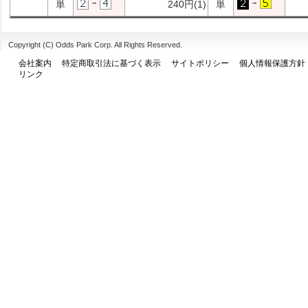
→
→
単
240円(1)
単
Copyright (C) Odds Park Corp. All Rights Reserved.
会社案内
特定商取引法に基づく表示
サイトポリシー
個人情報保護方針
リンク