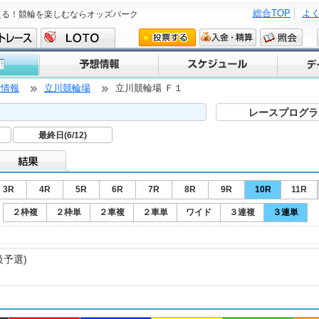
総合TOP
よ
える！競輪を楽しむならオッズパーク
ス情報
立川競輪場
立川競輪場 Ｆ１
レースプログラ
最終日(6/12)
3R
4R
5R
6R
7R
8R
9R
10R
11R
２枠複
２枠単
２車複
２車単
ワイド
３連複
３連単
Ｓ級予選)