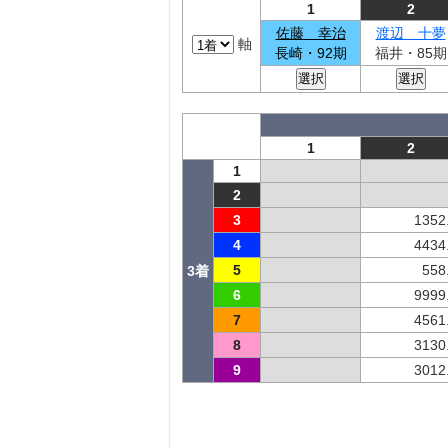
1
2
佐藤 幸治
渡辺 十夢
軸
長崎・92期
福井・85期
1
2
1
2
3
1352
4
4434
5
558
3着
6
9999
7
4561
8
3130
9
3012