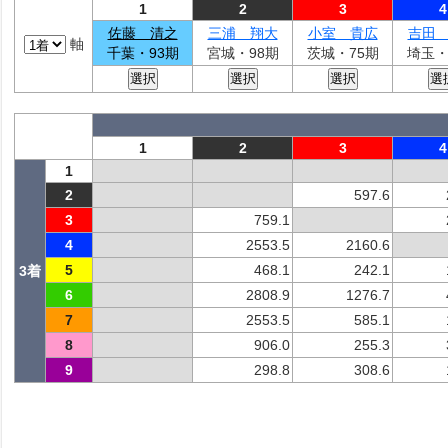
1
2
3
4
佐藤 清之
三浦 翔大
小室 貴広
吉田
軸
千葉・93期
宮城・98期
茨城・75期
埼玉・
1
2
3
4
1
2
597.6
3
759.1
4
2553.5
2160.6
5
468.1
242.1
3着
6
2808.9
1276.7
7
2553.5
585.1
8
906.0
255.3
9
298.8
308.6