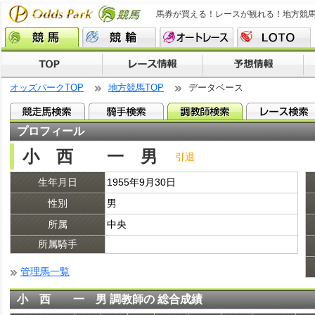
馬券が買える！レースが観れる！地方競
オッズパークTOP
地方競馬TOP
データベース
プロフィール
小 西 一 男
引退
生年月日
1955年9月30日
性別
男
所属
中央
所属騎手
管理馬一覧
小 西 一 男 調教師の 総合成績