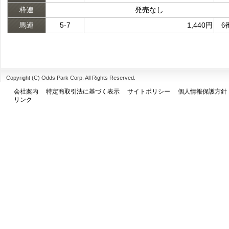
枠連
発売なし
馬連
5-7
1,440円
6
Copyright (C) Odds Park Corp. All Rights Reserved.
会社案内
特定商取引法に基づく表示
サイトポリシー
個人情報保護方針
リンク