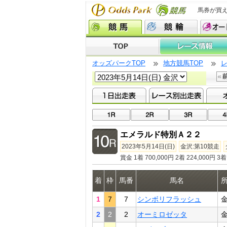
馬券が買
オッズパークTOP
地方競馬TOP
エメラルド特別Ａ２２
2023年5月14日(日)
金沢:第10競走
賞金 1着 700,000円 2着 224,000円 3着 
着
枠
馬番
馬名
1
7
7
シンボリフラッシュ
2
2
2
オーミロゼッタ