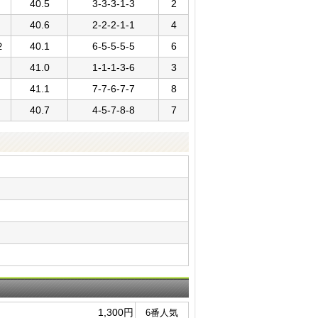
40.5
3-3-3-1-3
2
40.6
2-2-2-1-1
4
２
40.1
6-5-5-5-5
6
41.0
1-1-1-3-6
3
41.1
7-7-6-7-7
8
40.7
4-5-7-8-8
7
1,300円
6番人気