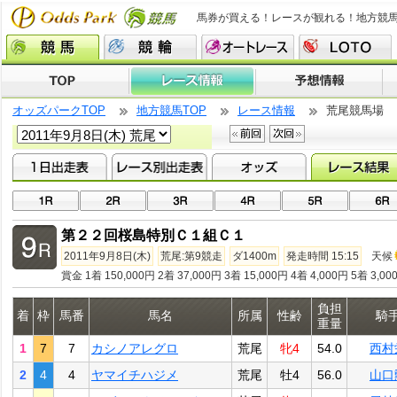
馬券が買える！レースが観れる！地方競
オッズパークTOP
地方競馬TOP
レース情報
荒尾競馬場
第２２回桜島特別Ｃ１組Ｃ１
2011年9月8日(木)
荒尾:第9競走
ダ1400m
発走時間 15:15
天候
賞金 1着 150,000円 2着 37,000円 3着 15,000円 4着 4,000円 5着 3,00
負担
着
枠
馬番
馬名
所属
性齢
騎
重量
1
7
7
カシノアレグロ
荒尾
牝4
54.0
西村
2
4
4
ヤマイチハジメ
荒尾
牡4
56.0
山口