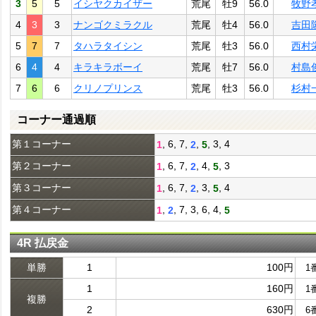
3
5
5
イシヤクカイザー
荒尾
牡9
56.0
牧野
4
3
3
ナンゴクミラクル
荒尾
牡4
56.0
吉田
5
7
7
タハラタイシン
荒尾
牡3
56.0
西村
6
4
4
キラキラボーイ
荒尾
牡7
56.0
村島
7
6
6
クリノプリンス
荒尾
牡3
56.0
杉村
コーナー通過順
第１コーナー
, 6, 7,
,
, 3, 4
1
2
5
第２コーナー
, 6, 7,
, 4,
, 3
1
2
5
第３コーナー
, 6, 7,
, 3,
, 4
1
2
5
第４コーナー
,
, 7, 3, 6, 4,
1
2
5
4R 払戻金
単勝
1
100円
1
1
160円
1
複勝
2
630円
6