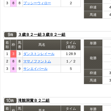
3
8
8
プッシーウィロー
２
枠連
4
馬連
4
３歳Ｂ２一組３歳Ｂ２一組
着
馬
タイム
単勝
枠
馬名
順
番
(着差)
1
3
3
ダンストンレイール
1:28.9
複勝
2
8
8
マサノファントム
１／２
3
8
9
サンエイパール
５
枠連
3
馬連
3
滝観洞賞Ｂ２二組
着
馬
タイム
単勝
枠
馬名