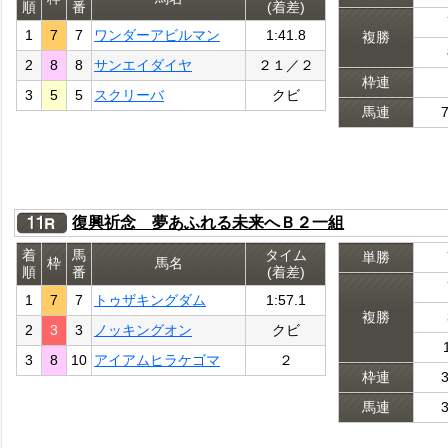
順
番
(着差)
1
7
7
ワンダーアビルマン
1:41.8
複勝
2
8
8
サンエイダイヤ
２１／２
枠連
3
5
5
スクリーバ
クビ
馬連
7
復興祈念 夢あふれる未来へＢ２一組
着
馬
タイム
単勝
枠
馬名
順
番
(着差)
1
7
7
トゥザキングダム
1:57.1
複勝
2
3
3
ノッキングオン
クビ
3
8
10
アイアムヒラケゴマ
２
枠連
3
馬連
3