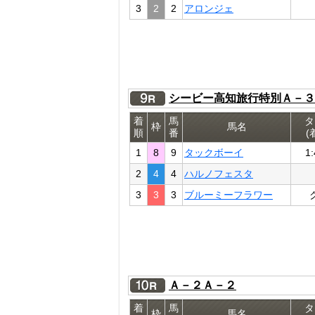
3
2
2
アロンジェ
シービー高知旅行特別Ａ－３
着
馬
タ
枠
馬名
順
番
(
1
8
9
タックボーイ
1:
2
4
4
ハルノフェスタ
3
3
3
ブルーミーフラワー
Ａ－２Ａ－２
着
馬
タ
枠
馬名