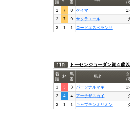
順
番
(
1
7
8
ケイマ
1:
2
7
9
サクラエール
3
1
1
ロードエスペランサ
トーセンジョーダン賞４歳以
着
馬
タ
枠
馬名
順
番
(
1
3
3
パーソナルマキ
1:
2
4
4
アーチザスカイ
3
1
1
キャプテンオリオン