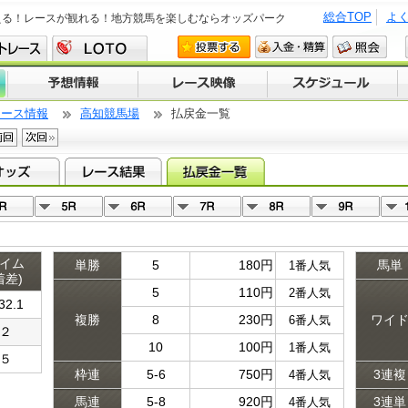
総合TOP
よ
える！レースが観れる！地方競馬を楽しむならオッズパーク
レース情報
高知競馬場
払戻金一覧
イム
単勝
5
180円
馬単
1番人気
着差)
5
110円
2番人気
32.1
複勝
8
230円
ワイ
6番人気
２
10
100円
1番人気
５
枠連
5-6
750円
3連複
4番人気
馬連
5-8
920円
3連単
4番人気