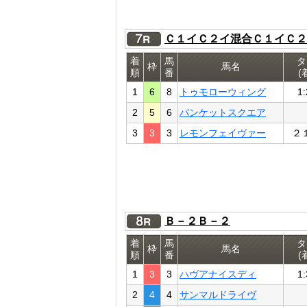
Ｃ１イＣ２イ混合Ｃ１イＣ２
着
馬
タ
枠
馬名
順
番
(
1
6
8
トゥモローウィング
1:
2
5
6
バンケットスクエア
3
3
3
レモンフェイヴァー
２
Ｂ－２Ｂ－２
着
馬
タ
枠
馬名
順
番
(
1
3
3
ハヴアナイスディ
1:
2
4
4
サンマルドライヴ