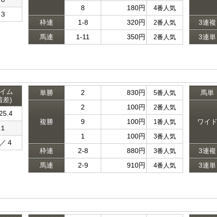
8
180円
4番人気
３
枠連
1-8
320円
3連複
2番人気
馬連
1-11
350円
3連単
2番人気
イム
単勝
2
830円
馬単
5番人気
着差)
2
100円
2番人気
25.4
複勝
9
100円
ワイ
1番人気
１
1
100円
3番人気
／４
枠連
2-8
880円
3連複
3番人気
馬連
2-9
910円
3連単
4番人気