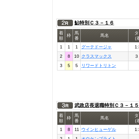
鮎特別Ｃ３－１６
着
馬
タ
枠
馬名
順
番
(
1
1
1
グーテドージャ
1:
2
8
10
クラスマックス
３
3
5
5
リワードトリトン
武政店長退職特別Ｃ３－１５
着
馬
タ
枠
馬名
順
番
(
1
8
11
ウインヒューゲル
1:
2
1
1
オウケンブライト