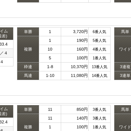
イム
単勝
1
3,720円
馬単
6番人気
着差)
1
190円
5番人気
33.4
複勝
10
160円
ワイ
4番人気
／４
5
100円
1番人気
４
枠連
1-8
10,370円
3連複
13番人気
馬連
1-10
11,080円
3連単
14番人気
イム
単勝
11
850円
馬単
3番人気
着差)
11
140円
3番人気
32.4
複勝
1
100円
ワイ
1番人気
６