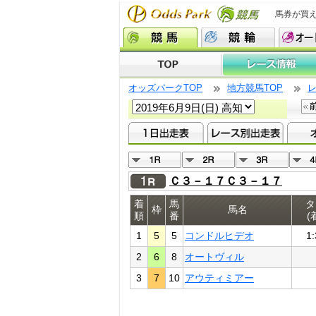
馬券が買
オッズパークTOP
地方競馬TOP
Ｃ３－１７Ｃ３－１７
着
馬
タ
枠
馬名
順
番
(
1
5
5
コンドルヒデオ
1:
2
6
8
オートヴィル
3
7
10
アウティミアー