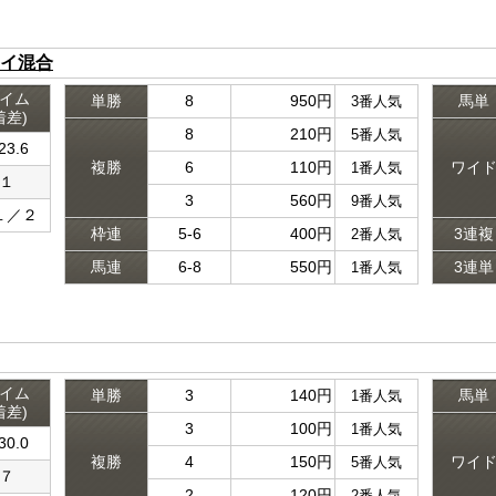
イ混合
イム
単勝
8
950円
馬単
3番人気
着差)
8
210円
5番人気
23.6
複勝
6
110円
ワイ
1番人気
１
3
560円
9番人気
１／２
枠連
5-6
400円
3連複
2番人気
馬連
6-8
550円
3連単
1番人気
イム
単勝
3
140円
馬単
1番人気
着差)
3
100円
1番人気
30.0
複勝
4
150円
ワイ
5番人気
７
2
120円
2番人気