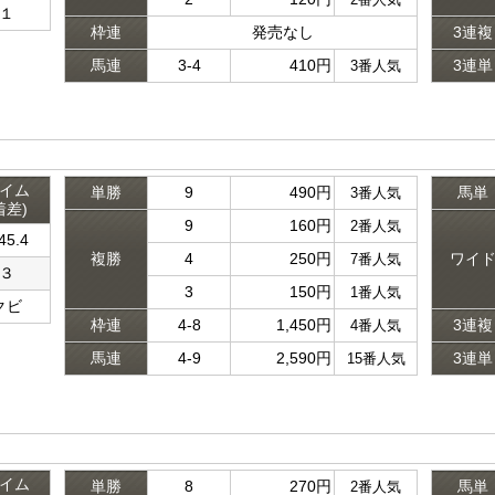
１
枠連
発売なし
3連複
馬連
3-4
410円
3連単
3番人気
イム
単勝
9
490円
馬単
3番人気
着差)
9
160円
2番人気
45.4
複勝
4
250円
ワイ
7番人気
３
3
150円
1番人気
クビ
枠連
4-8
1,450円
3連複
4番人気
馬連
4-9
2,590円
3連単
15番人気
イム
単勝
8
270円
馬単
2番人気