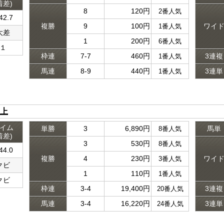
着差)
8
120円
2番人気
42.7
複勝
9
100円
ワイ
1番人気
大差
1
200円
6番人気
１
枠連
7-7
460円
3連複
1番人気
馬連
8-9
440円
3連単
1番人気
上
イム
単勝
3
6,890円
馬単
8番人気
着差)
3
530円
8番人気
44.0
複勝
4
230円
ワイ
3番人気
クビ
1
110円
1番人気
クビ
枠連
3-4
19,400円
3連複
20番人気
馬連
3-4
16,220円
3連単
24番人気