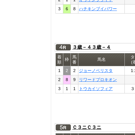
3
6
8
ハチキンブイパワー
３歳－４３歳－４
着
馬
タ
枠
馬名
順
番
(
1
2
2
ジョーノベリスタ
1:
2
8
9
リワードプロキオン
3
1
1
トウカイソフィア
３
Ｃ３ニＣ３ニ