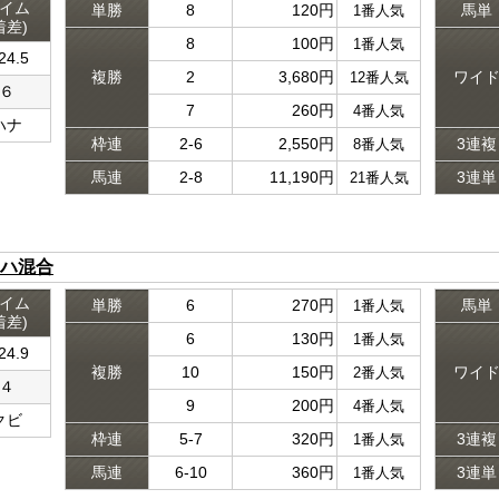
イム
単勝
8
120円
馬単
1番人気
着差)
8
100円
1番人気
24.5
複勝
2
3,680円
ワイ
12番人気
６
7
260円
4番人気
ハナ
枠連
2-6
2,550円
3連複
8番人気
馬連
2-8
11,190円
3連単
21番人気
ハ混合
イム
単勝
6
270円
馬単
1番人気
着差)
6
130円
1番人気
24.9
複勝
10
150円
ワイ
2番人気
４
9
200円
4番人気
クビ
枠連
5-7
320円
3連複
1番人気
馬連
6-10
360円
3連単
1番人気