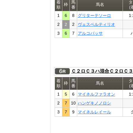
着
馬
タ
枠
馬名
順
番
(
1
6
8
グリターテソーロ
1:
2
2
2
ヴェスペルティリオ
3
6
7
アルコバッサ
Ｃ２ロＣ３ハ混合Ｃ２ロＣ３
着
馬
タ
枠
馬名
順
番
(
1
5
6
マイネルファラオン
1:
2
7
10
ハンゲキノノロシ
3
7
9
マイネルレイール