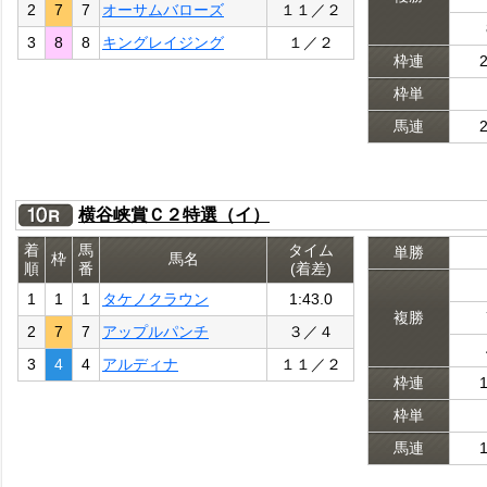
2
7
7
オーサムバローズ
１１／２
3
8
8
キングレイジング
１／２
枠連
2
枠単
馬連
2
横谷峡賞Ｃ２特選（イ）
着
馬
タイム
単勝
枠
馬名
順
番
(着差)
1
1
1
タケノクラウン
1:43.0
複勝
2
7
7
アップルパンチ
３／４
3
4
4
アルディナ
１１／２
枠連
1
枠単
馬連
1