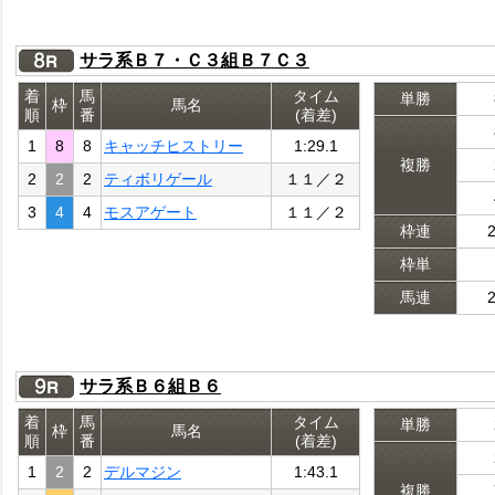
サラ系Ｂ７・Ｃ３組Ｂ７Ｃ３
着
馬
タイム
単勝
枠
馬名
順
番
(着差)
1
8
8
キャッチヒストリー
1:29.1
複勝
2
2
2
ティボリゲール
１１／２
3
4
4
モスアゲート
１１／２
枠連
2
枠単
馬連
2
サラ系Ｂ６組Ｂ６
着
馬
タイム
単勝
枠
馬名
順
番
(着差)
1
2
2
デルマジン
1:43.1
複勝