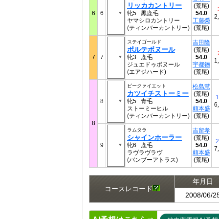
リッカカントリー
(荒尾)
6
6
牝5 黒鹿毛
54.0
2
ヤマシロカントリー
工藤榮
(ティンバーカントリー)
(荒尾)
ステイゴールド
吉田隆
ポルテボヌール
(荒尾)
7
7
牝3 鹿毛
54.0
1
ジュエドゥボヌール
宇都徳
(エアジハード)
(荒尾)
ビークァイエット
松島慧
カツイチストーミー
(荒尾)
1
8
牝5 青毛
54.0
6
ストーミーヒル
頼本盛
(ティンバーカントリー)
(荒尾)
8
ラムタラ
吉留孝
シャインホーラー
(荒尾)
2
9
牝6 鹿毛
54.0
7
ラヴラヴラヴ
頼本盛
(バンブーアトラス)
(荒尾)
年月日
コースレコード
2008/06/2