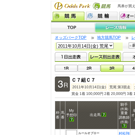
馬券が買
オッズパークTOP
地方競馬TOP
Ｃ７組Ｃ７
2011年10月14日(金)
荒尾:第3競走
賞金 1着 100,000円 2着 20,000円 3着 1
騎手
(所属)
My
枠
馬
重量
出走馬
予想印
オ
番
番
調教師
(所属)
ルールオブロー
村松翔