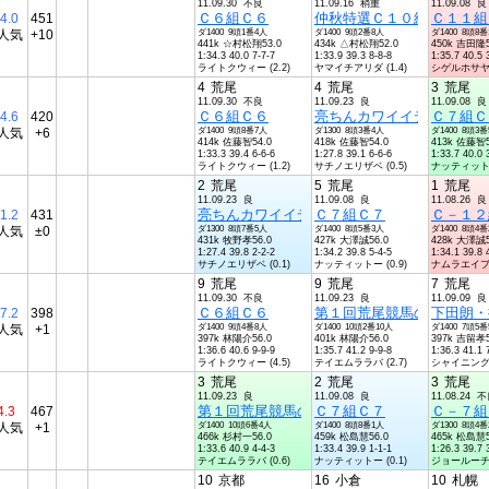
11.09.30 不良
11.09.16 稍重
11.09.08 良
Ｃ６組Ｃ６
仲秋特選Ｃ１０組Ｃ１０
Ｃ１１組
4.0
451
人気
+10
ダ1400 9頭1番4人
ダ1400 9頭2番8人
ダ1400 8頭8
441k ☆村松翔53.0
434k △村松翔52.0
450k 吉田隆5
1:34.3 40.0 7-7-7
1:33.9 39.3 8-8-8
1:35.7 40.5 
ライトクウィー (2.2)
ヤマイチアリダ (1.4)
シゲルホサヤク 
4
荒尾
4
荒尾
3
荒尾
11.09.30 不良
11.09.23 良
11.09.08 良
Ｃ６組Ｃ６
亮ちんカワイイデスヨ杯Ｃ
Ｃ７組Ｃ
4.6
420
人気
+6
ダ1400 9頭8番7人
ダ1300 8頭3番4人
ダ1400 8頭3
414k 佐藤智54.0
418k 佐藤智54.0
413k 佐藤智5
1:33.3 39.4 6-6-6
1:27.8 39.1 6-6-6
1:33.7 40.0 
ライトクウィー (1.2)
サチノエリザベ (0.5)
ナッティットー 
2
荒尾
5
荒尾
1
荒尾
11.09.23 良
11.09.08 良
11.08.26 良
亮ちんカワイイデスヨ杯Ｃ８組Ｃ８
Ｃ７組Ｃ７
Ｃ－１２
1.2
431
人気
±0
ダ1300 8頭7番5人
ダ1400 8頭5番3人
ダ1400 8頭4
431k 牧野孝56.0
427k 大澤誠56.0
428k 大澤誠5
1:27.4 39.8 2-2-2
1:34.2 39.8 5-4-5
1:34.1 39.8 
サチノエリザベ (0.1)
ナッティットー (0.9)
ナムラエイブル 
9
荒尾
9
荒尾
7
荒尾
11.09.30 不良
11.09.23 良
11.09.09 良
Ｃ６組Ｃ６
第１回荒尾競馬の決め手杯
下田朗・
7.2
398
人気
+1
ダ1400 9頭4番8人
ダ1400 10頭2番10人
ダ1400 7頭5
397k 林陽介56.0
401k 林陽介56.0
397k 吉留孝5
1:36.6 40.6 9-9-9
1:35.7 41.2 9-9-8
1:36.3 41.1 
ライトクウィー (4.5)
テイエムララバ (2.7)
シャイニングウ 
3
荒尾
2
荒尾
3
荒尾
11.09.23 良
11.09.08 良
11.08.24 
第１回荒尾競馬の決め手杯Ｃ７組Ｃ７
Ｃ７組Ｃ７
Ｃ－７組
4.3
467
人気
+1
ダ1400 10頭6番4人
ダ1400 8頭8番1人
ダ1300 8頭4
466k 杉村一56.0
459k 松島慧56.0
465k 松島慧5
1:33.6 40.9 4-4-3
1:33.4 39.9 1-1-1
1:26.3 39.7 
テイエムララバ (0.6)
ナッティットー (0.1)
ジョールーチェ 
10
京都
16
小倉
10
札幌