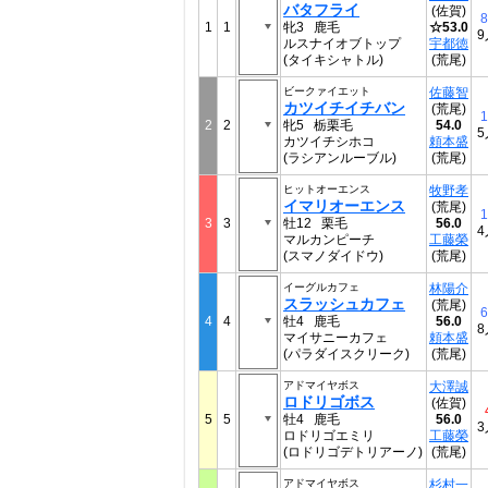
バタフライ
(佐賀)
8
1
1
牝3 鹿毛
☆53.0
9
ルスナイオブトップ
宇都徳
(タイキシャトル)
(荒尾)
ビークァイエット
佐藤智
カツイチイチバン
(荒尾)
1
2
2
牝5 栃栗毛
54.0
5
カツイチシホコ
頼本盛
(ラシアンルーブル)
(荒尾)
ヒットオーエンス
牧野孝
イマリオーエンス
(荒尾)
1
3
3
牡12 栗毛
56.0
4
マルカンピーチ
工藤榮
(スマノダイドウ)
(荒尾)
イーグルカフェ
林陽介
スラッシュカフェ
(荒尾)
6
4
4
牡4 鹿毛
56.0
8
マイサニーカフェ
頼本盛
(パラダイスクリーク)
(荒尾)
アドマイヤボス
大澤誠
ロドリゴボス
(佐賀)
5
5
牡4 鹿毛
56.0
3
ロドリゴエミリ
工藤榮
(ロドリゴデトリアーノ)
(荒尾)
アドマイヤボス
杉村一