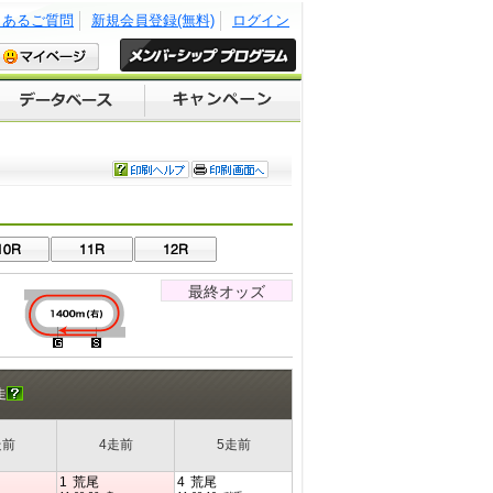
くあるご質問
新規会員登録(無料)
ログイン
最終オッズ
走
走前
4走前
5走前
1
荒尾
4
荒尾