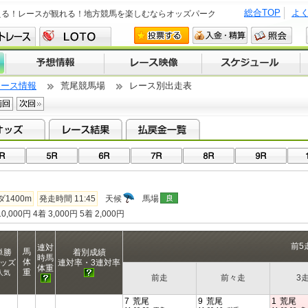
総合TOP
よ
える！レースが観れる！地方競馬を楽しむならオッズパーク
レース情報
荒尾競馬場
レース別出走表
ダ1400m
発走時間 11:45
天候
馬場
0,000円 4着 3,000円 5着 2,000円
前5
連対
馬
単勝
着別成績
時馬
体
ッズ
連対率・3連対率
体重
重
人気
前走
前々走
3
7
荒尾
9
荒尾
1
荒尾