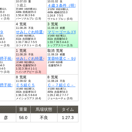
10.07.03 重
10.01.02 良
３歳上
４歳３条件（明）
0番12人
芝1800 14頭5番14人
ダ1250 10頭10番1人
5.0
448k 田島裕55.0
449k 楢崎功53.0
11-13-11
1:50.4 36.3 8-6
1:24.8 7-5-5
(3.6)
パーソナルブレ (1.9)
ヴァルトブルッ (0.6)
4
荒尾
3
荒尾
11.08.26 不良
11.08.19 稍重
Ｃ１１
９
せみしぐれ特選Ｃ－１０組ＣＣ－１０組
マリーゴールド特選Ｃ－１０組ＣＣ－１０組
番3人
ダ1400 9頭5番2人
ダ1400 6頭7番2人
4.0
411k 吉田隆54.0
411k 吉田隆54.0
4-3-3
1:33.7 39.2 7-5-5
1:33.7 39.5 4-4-3
(2.6)
カツイチストー (1.4)
トップアスリー (1.3)
1
荒尾
取消
荒尾
11.08.26 不良
11.08.19 稍重
Ｃ７組Ｃ７
摂子祝☆結婚記念Ｃ６組Ｃ６
せみしぐれ特選Ｃ－１０組ＣＣ－１０組
芙蓉特選Ｃ－９組ＣＣ－９組
番2人
ダ1400 9頭1番6人
ダ1400 6頭6番
4.0
410k 佐藤智54.0
佐藤智54.0
4-4-5
1:32.3 39.4 1-1-1
(3.0)
ヘイハチアピー (1.3)
8
荒尾
8
荒尾
11.09.02 良
11.08.24 不良
Ｃ７組Ｃ７
摂子祝☆結婚記念Ｃ６組Ｃ６
Ｃ５組Ｃ５
Ｃ－７組ＣＣ－７組
ダ1400 8頭2番7人
ダ1300 8頭1番7人
492k 吉留孝54.0
495k 吉留孝54.0
1:36.3 41.5 8-8-8
1:29.2 40.2 7-7-7
メイショウアス (4.4)
ジョールーチェ (3.6)
重量
馬場状態
タイム
 彦
56.0
不良
1:27.3