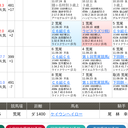
11.07.24 良
10.12.11 良
10.10.03 良
賤ヶ岳特別３歳上
３歳上
３歳上
3.3
481
芝2200 11頭6番11人
芝1800 16頭6番16人
ダ1700 13頭1
人気
+17
464k 酒井学55.0
456k △高倉稜53.0
460k 柴山雄5
2:17.0 36.8 5-6-8
1:50.2 34.9 14-16-16
1:50.4 40.7 
アーセナルゴー (2.1)
ハッピーパレー (1.4)
デルマプロティ 
2
荒尾
1
荒尾
5
荒尾
11.09.30 不良
11.09.16 稍重
11.09.08 良
Ｃ６組Ｃ６
ラピスラズリ特選Ｃ１１組
Ｃ９組Ｃ
2.0
414
人気
+2
ダ1400 9頭7番3人
ダ1400 8頭3番1人
ダ1400 8頭5
412k 吉田隆54.0
408k 吉田隆54.0
410k 吉田隆5
1:32.6 39.8 4-3-2
1:33.2 40.4 4-3-1
1:34.5 42.3 
ライトクウィー (0.5)
スマーティロジ (0.8)
ライトクウィー 
6
荒尾
4
荒尾
6
荒尾
11.09.30 不良
11.09.23 良
11.09.09 良
Ｃ６組Ｃ６
第１回荒尾競馬の決め手杯
下田朗・
7.7
399
人気
+1
ダ1400 9頭9番6人
ダ1400 10頭1番8人
ダ1400 7頭3
398k 宮平鷹54.0
403k 佐藤智54.0
405k 佐藤智5
1:34.2 41.5 2-2-4
1:34.7 42.7 1-1-2
1:35.4 41.7 
ライトクウィー (2.1)
テイエムララバ (1.7)
シャイニングウ 
8
荒尾
7
荒尾
取消
荒尾
11.09.30 不良
11.09.23 良
11.09.09 良
Ｃ６組Ｃ６
第１回荒尾競馬の決め手杯
下田朗・
1.0
491
人気
-7
ダ1400 9頭6番9人
ダ1400 10頭8番5人
ダ1400 7頭2番
498k 吉留孝54.0
497k 吉留孝54.0
村島俊54.0
1:34.7 40.0 8-8-8
1:35.5 41.4 8-8-9
ライトクウィー (2.6)
テイエムララバ (2.5)
競馬場
距離
馬名
騎手
5
荒尾
ダ 1400
ケイウンヘイロー
尾 林 幸