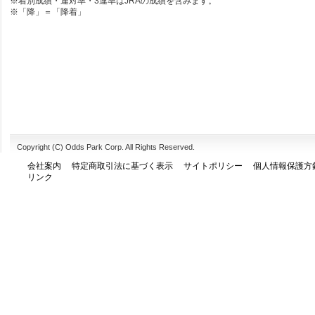
※着別成績・連対率・3連率はJRAの成績を含みます。
※「降」＝「降着」
Copyright (C) Odds Park Corp. All Rights Reserved.
会社案内
特定商取引法に基づく表示
サイトポリシー
個人情報保護方
リンク