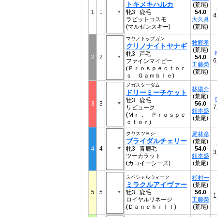
トキメキハルカ
(荒尾)
1
1
牝3 鹿毛
54.0
ラビットコスモ
大久眞
(マルゼンスキー)
(荒尾)
マヤノトップガン
牧野孝
クリノナイトヤナギ
(荒尾)
牝3 芦毛
2
2
54.0
ファインマイピー
工藤榮
(Ｐｒｏｓｐｅｃｔｏｒ
(荒尾)
ｓ Ｇａｍｂｌｅ)
メガスターダム
林陽介
ドリーミーチケット
(荒尾)
牡3 鹿毛
3
3
56.0
リビューク
頼本盛
(Ｍｒ． Ｐｒｏｓｐｅ
(荒尾)
ｃｔｏｒ)
タヤスツヨシ
尾林彦
ブライダルチェリー
(荒尾)
4
4
牝3 青鹿毛
54.0
ツーカラット
頼本盛
(カコイーシーズ)
(荒尾)
スペシャルウィーク
杉村一
ミラクルアイヴァー
(荒尾)
5
5
牡3 鹿毛
56.0
ロイヤルリネージ
工藤榮
(Ｄａｎｅｈｉｌｌ)
(荒尾)