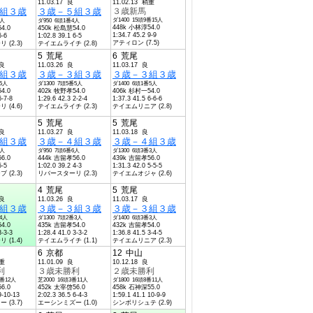
11.03.17 良
11.02.13 稍重
組３歳
３歳－５組３歳
３歳新馬
ダ1400 15頭9番15人
5人
ダ950 6頭1番4人
448k 小林淳54.0
4.0
450k 松島慧54.0
1:34.7 45.2 9-9
6-6
1:02.8 39.1 6-5
アティロン (7.5)
(2.3)
テイエムライチ (2.8)
5
荒尾
6
荒尾
不良
11.03.26 良
11.03.17 良
組３歳
３歳－３組３歳
３歳－３組３歳
番5人
ダ1300 7頭5番5人
ダ1400 6頭1番5人
4.0
402k 牧野孝54.0
406k 杉村一54.0
6-7-8
1:29.6 42.3 2-2-4
1:37.3 41.5 6-6-6
(4.6)
テイエムライチ (2.3)
テイエムリニア (2.8)
5
荒尾
5
荒尾
不良
11.03.27 良
11.03.18 良
組３歳
３歳－４組３歳
３歳－４組３歳
4人
ダ950 7頭6番6人
ダ1300 6頭3番3人
6.0
444k 吉留孝56.0
439k 吉留孝56.0
5-5
1:02.0 39.2 4-3
1:31.3 42.0 5-5-5
(2.3)
リバースターリ (2.3)
テイエムオジャ (2.6)
4
荒尾
5
荒尾
不良
11.03.26 良
11.03.17 良
組３歳
３歳－３組３歳
３歳－３組３歳
番4人
ダ1300 7頭2番3人
ダ1400 6頭3番3人
4.0
435k 吉留孝54.0
432k 吉留孝54.0
3-3-3
1:28.4 41.0 3-3-2
1:36.8 41.5 3-4-5
(1.4)
テイエムライチ (1.1)
テイエムリニア (2.3)
6
京都
12
中山
稍重
11.01.09 良
10.12.18 良
利
３歳未勝利
２歳未勝利
1番12人
芝2000 16頭3番11人
ダ1800 16頭8番11人
6.0
452k 太宰啓56.0
458k 石神深55.0
9-10-13
2:02.3 36.5 6-4-3
1:59.1 41.1 10-9-9
(3.7)
エーシンミズー (1.0)
シンボリシュテ (2.9)