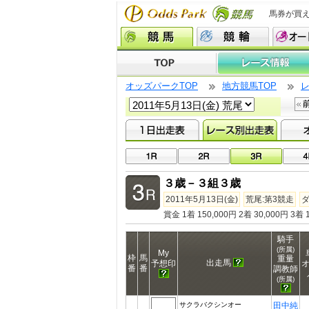
馬券が買
オッズパークTOP
地方競馬TOP
３歳－３組３歳
2011年5月13日(金)
荒尾:第3競走
ダ
賞金 1着 150,000円 2着 30,000円 3着 1
騎手
(所属)
My
枠
馬
重量
出走馬
予想印
番
番
調教師
(所属)
サクラバクシンオー
田中純