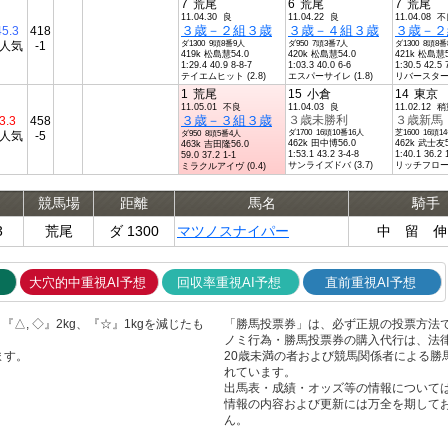
7
荒尾
6
荒尾
7
荒尾
11.04.30 良
11.04.22 良
11.04.08 
３歳－２組３歳
３歳－４組３歳
３歳－２
45.3
418
5人気
-1
ダ1300 9頭8番9人
ダ950 7頭3番7人
ダ1300 8頭8
419k 松島慧54.0
420k 松島慧54.0
421k 松島慧5
1:29.4 40.9 8-8-7
1:03.3 40.0 6-6
1:30.5 42.5 
テイエムヒット (2.8)
エスパーサイレ (1.8)
リバースターリ 
1
荒尾
15
小倉
14
東京
11.05.01 不良
11.04.03 良
11.02.12 
３歳－３組３歳
３歳未勝利
３歳新馬
3.3
458
ダ1700 16頭10番16人
芝1600 16頭1
2人気
-5
ダ950 8頭5番4人
462k 田中博56.0
462k 武士友5
463k 吉田隆56.0
1:53.1 43.2 3-4-8
1:40.1 36.2 
59.0 37.2 1-1
サンライズドバ (3.7)
リッチフロー (
ミラクルアイヴ (0.4)
競馬場
距離
馬名
騎手
3
荒尾
ダ 1300
マツノスナイパー
中 留 伸
大穴的中重視AI予想
回収率重視AI予想
直前重視AI予想
△, ◇』2kg、『☆』1kgを減じたも
「勝馬投票券」は、必ず正規の投票方法
ノミ行為・勝馬投票券の購入代行は、法
ます。
20歳未満の者および競馬関係者による勝
れています。
出馬表・成績・オッズ等の情報について
情報の内容および更新には万全を期して
ん。