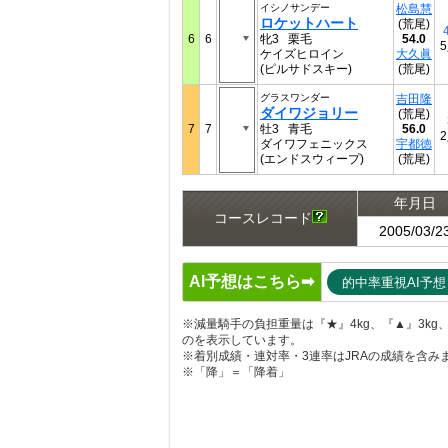
イシノサンデー
松島慧
ロケットハート
(荒尾)
6
6
牝3 栗毛
54.0
ケイズヒロイン
大久眞
(ピルサドスキー)
(荒尾)
グラスワンダー
吉田隆
ダイワジョリー
(荒尾)
7
7
牡3 青毛
56.0
ダイワフェニックス
宇都徳
(エンドスウィープ)
(荒尾)
年月日
コースレコード
2005/03/2
AI予想はこちら➡
的中率重視AI予想
※減量騎手の負担重量は『★』4kg、『▲』3kg、『
のを表示しています。
※着別成績・連対率・3連率はJRAの成績を含み
※「降」＝「降着」