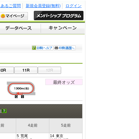
くあるご質問
新規会員登録(無料)
ログイン
最終オッズ
走
走前
4走前
5走前
5
荒尾
14
東京