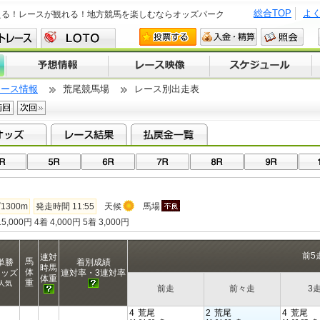
総合TOP
よ
える！レースが観れる！地方競馬を楽しむならオッズパーク
レース情報
荒尾競馬場
レース別出走表
1300m
発走時間 11:55
天候
馬場
5,000円 4着 4,000円 5着 3,000円
前5
連対
馬
単勝
着別成績
時馬
体
オッズ
連対率・3連対率
体重
重
人気
前走
前々走
3
4
荒尾
2
荒尾
4
荒尾