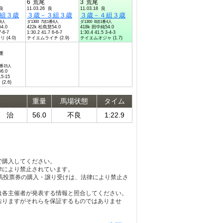
6
荒尾
3
荒尾
不良
11.03.26 良
11.03.18 良
組３歳
３歳－３組３歳
３歳－４組３歳
番8人
ダ1300 7頭1番6人
ダ1300 6頭1番4人
4.0
422k 松島慧54.0
418k 田中純54.0
7-6-7
1:30.2 41.7 6-6-7
1:30.4 41.5 3-4-3
(4.0)
テイエムライチ (2.9)
テイエムオジャ (1.7)
稍重
4番15人
6.0
15-15
2.6)
重量
馬場状態
タイム
 治
56.0
不良
1:22.9
で購入してください。
律により禁止されています。
馬投票券の購入・譲り受けは、法律により禁止さ
は各主催者が発表する情報と照合してください。
おりますがそれらを保証するものではありませ