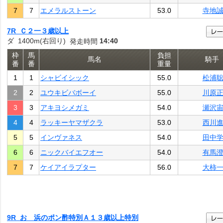
7
7
エメラルストーン
53.0
寺地
7R Ｃ２一３歳以上
ダ 1400m(右回り)
14:40
発走時間
枠
馬
負担
馬名
騎手
番
番
重量
1
1
シャビイシック
55.0
松浦
2
2
ユウキビバボーイ
55.0
川原
3
3
アキヨシメガミ
54.0
瀬沢
4
4
ラッキーヤマザクラ
53.0
西川
5
5
インヴァネス
54.0
田中
6
6
ニックバイエフオー
54.0
有馬
7
7
ケイアイラプター
56.0
大柿
9R おゝ浜のポン酢特別Ａ１３歳以上特別