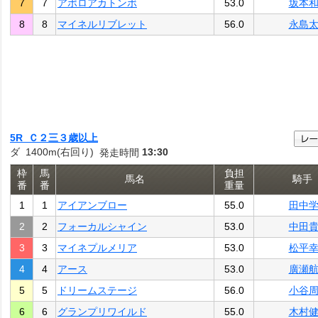
7
7
アポロアカトンボ
53.0
坂本
8
8
マイネルリブレット
56.0
永島
5R Ｃ２三３歳以上
ダ 1400m(右回り)
13:30
発走時間
枠
馬
負担
馬名
騎手
番
番
重量
1
1
アイアンブロー
55.0
田中
2
2
フォーカルシャイン
53.0
中田
3
3
マイネプルメリア
53.0
松平
4
4
アース
53.0
廣瀬
5
5
ドリームステージ
56.0
小谷
6
6
グランプリワイルド
55.0
木村