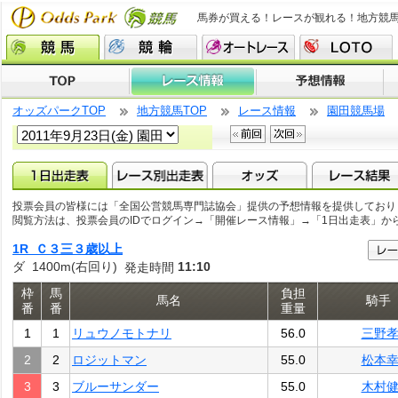
馬券が買える！レースが観れる！地方競
オッズパークTOP
地方競馬TOP
レース情報
園田競馬場
投票会員の皆様には「全国公営競馬専門誌協会」提供の予想情報を提供しており
閲覧方法は、投票会員のIDでログイン→「開催レース情報」→「1日出走表」か
1R Ｃ３三３歳以上
ダ 1400m(右回り)
11:10
発走時間
枠
馬
負担
馬名
騎手
番
番
重量
1
1
リュウノモトナリ
56.0
三野
2
2
ロジットマン
55.0
松本
3
3
ブルーサンダー
55.0
木村