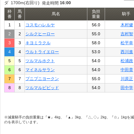
ダ 1700m(右回り)
16:00
発走時間
枠
馬
負担
馬名
騎手
番
番
重量
1
1
コスモハレルヤ
56.0
木村健
2
2
シルクヒーロー
55.0
吉村智
3
3
キヨミラクル
58.0
松平幸
4
4
ウルトライエロー
53.0
西川進
5
5
ツルマルホクト
54.0
松浦政
6
6
マイネルサラン
54.0
中田貴
7
7
プニプニヨークン
55.0
川原正
8
8
ツルマルビビッド
54.0
田中学
※減量騎手の負担重量は『★』4kg、『▲』3kg、『△, ◇』2kg、『☆』1kgを
のを表示しています。