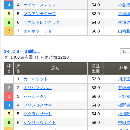
4
4
ケイツースマック
54.0
小谷
5
5
マスアンテロープ
53.0
寺地
6
6
サウンドレジネッタ
54.0
杉浦
7
7
エルボラーチョ
56.0
山崎
3R Ｃ３一３歳以上
ダ 1400m(右回り)
12:20
発走時間
枠
馬
負担
馬名
騎手
番
番
重量
1
1
カールウッド
53.0
川原
2
2
キリシマノハル
53.0
茶畑
3
3
ハッシークン
56.0
三野
4
4
プリンセスサマー
54.0
板野
5
5
サクラロザート
54.0
松浦
6
6
シンリュウナイト
56.0
中田