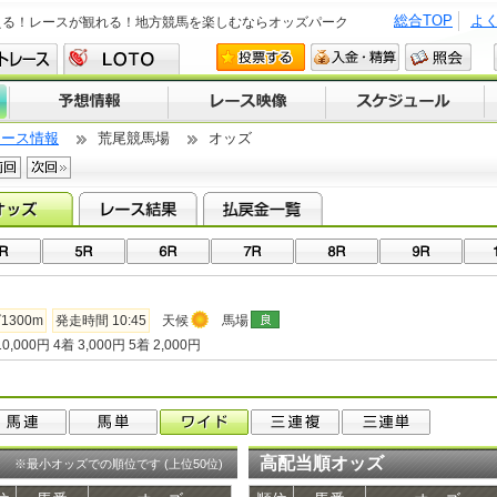
総合TOP
よ
える！レースが観れる！地方競馬を楽しむならオッズパーク
レース情報
荒尾競馬場
オッズ
1300m
発走時間 10:45
天候
馬場
0,000円 4着 3,000円 5着 2,000円
高配当順オッズ
※最小オッズでの順位です (上位50位)