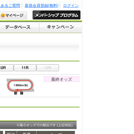
くあるご質問
新規会員登録(無料)
ログイン
最終オッズ
※最小オッズでの順位です (上位50位)