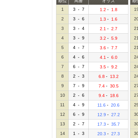
順位
馬番
オッズ
順
1
3 - 7
-
1
1.2
1.8
2
3 - 6
-
2
1.3
1.6
3
3 - 4
-
2
2.1
2.7
4
3 - 9
-
2
3.2
5.9
5
4 - 7
-
2
3.6
7.7
6
4 - 6
-
2
4.1
6.0
7
6 - 7
-
2
3.5
9.2
8
2 - 3
-
2
6.8
13.2
9
7 - 9
-
2
7.4
30.5
10
2 - 6
-
2
9.4
18.6
11
4 - 9
-
2
11.6
20.6
12
6 - 9
-
3
12.9
27.2
13
2 - 7
-
3
17.3
35.7
14
1 - 3
-
3
20.3
27.3