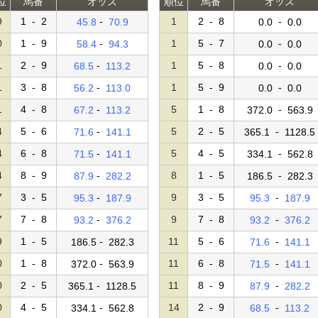
位
馬番
オッズ
順位
馬番
オッズ
9
1 - 2
-
1
2 - 8
-
45.8
70.9
0.0
0.0
0
1 - 9
-
1
5 - 7
-
58.4
94.3
0.0
0.0
1
2 - 9
-
1
5 - 8
-
68.5
113.2
0.0
0.0
1
3 - 8
-
1
5 - 9
-
56.2
113.0
0.0
0.0
1
4 - 8
-
5
1 - 8
-
67.2
113.2
372.0
563.9
4
5 - 6
-
5
2 - 5
-
71.6
141.1
365.1
1128.5
4
6 - 8
-
5
4 - 5
-
71.5
141.1
334.1
562.8
4
8 - 9
-
8
1 - 5
-
87.9
282.2
186.5
282.3
7
3 - 5
-
9
3 - 5
-
95.3
187.9
95.3
187.9
7
7 - 8
-
9
7 - 8
-
93.2
376.2
93.2
376.2
9
1 - 5
-
11
5 - 6
-
186.5
282.3
71.6
141.1
0
1 - 8
-
11
6 - 8
-
372.0
563.9
71.5
141.1
0
2 - 5
-
11
8 - 9
-
365.1
1128.5
87.9
282.2
0
4 - 5
-
14
2 - 9
-
334.1
562.8
68.5
113.2