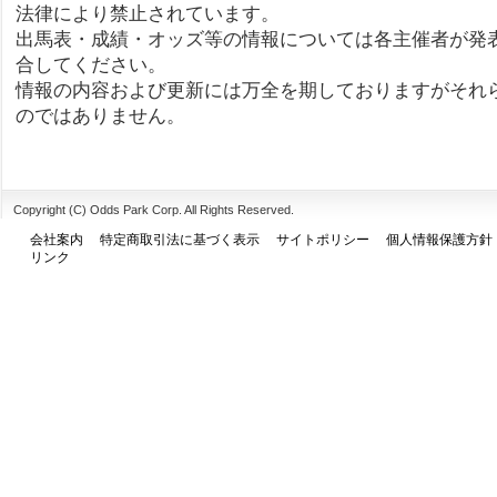
法律により禁止されています。
出馬表・成績・オッズ等の情報については各主催者が発
合してください。
情報の内容および更新には万全を期しておりますがそれ
のではありません。
Copyright (C) Odds Park Corp. All Rights Reserved.
会社案内
特定商取引法に基づく表示
サイトポリシー
個人情報保護方針
リンク