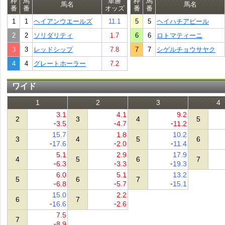
枠
馬
単勝
枠
馬
馬名
馬名
番
番
オッズ
番
番
1
1
ヘイアンウエールズ
11.1
5
5
ヘイハチアピール
2
2
ソリダリティ
1.7
6
6
ロトマティーニ
3
3
レッドシップ
7.8
7
7
シゲルチョウサヤク
4
4
グレートホーラー
7.2
ワイド
1
2
3
4
3.1
4.1
9.2
2
3
4
5
-
-
-
3.5
4.7
11.2
15.7
1.8
10.2
3
4
5
6
-
-
-
17.6
2.0
11.4
5.1
2.9
17.9
4
5
6
7
-
-
-
6.3
3.3
19.3
6.0
5.1
13.2
5
6
7
-
-
-
6.8
5.7
15.1
15.0
2.2
6
7
-
-
16.6
2.6
7.5
7
-
8.9