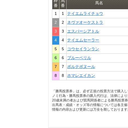
枠
馬
馬名
番
番
1
1
テイエムライチョウ
2
2
ネヴァオーケストラ
3
3
エスパーシアトル
4
4
テイエムセーラー
5
5
コウセイランラン
6
6
ブルーベリル
7
7
ポルテボヌール
8
8
ホマレエイカン
「勝馬投票券」は、必ず正規の投票方法で購入し
ノミ行為・勝馬投票券の購入代行は、法律により
20歳未満の者および競馬関係者による勝馬投票
出馬表・成績・オッズ等の情報については各主催
情報の内容および更新には万全を期しております