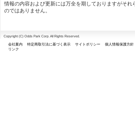
情報の内容および更新には万全を期しておりますがそれ
のではありません。
Copyright (C) Odds Park Corp. All Rights Reserved.
会社案内
特定商取引法に基づく表示
サイトポリシー
個人情報保護方針
リンク