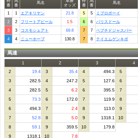
枠
馬
単勝
枠
馬
馬名
馬名
番
番
オッズ
番
番
1
1
エアキリヤン
21.8
5
5
ミブロボーイ
2
2
フリートアピール
1.5
6
6
パリスドール
3
3
コスモシェアト
69.8
7
7
ペプチドジャスパー
4
4
ニューホープ
130.8
7
8
テイエムゲンキボ
馬連
1
2
3
4
2
19.4
3
35.4
4
494.3
5
3
282.5
4
247.2
5
127.6
6
4
282.5
5
6.2
6
395.5
7
5
73.3
6
172.0
7
119.9
8
6
494.3
7
2.4
8
113.0
9
7
52.8
8
5.0
9
1318.1
10
8
59.1
9
359.5
10
179.8
9
1318.1
10
7.8