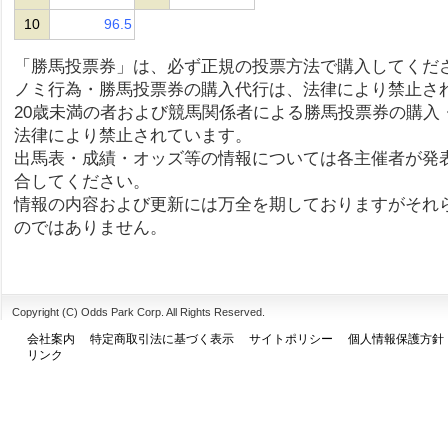
10
96.5
「勝馬投票券」は、必ず正規の投票方法で購入してくだ
ノミ行為・勝馬投票券の購入代行は、法律により禁止さ
20歳未満の者および競馬関係者による勝馬投票券の購入
法律により禁止されています。
出馬表・成績・オッズ等の情報については各主催者が発
合してください。
情報の内容および更新には万全を期しておりますがそれ
のではありません。
Copyright (C) Odds Park Corp. All Rights Reserved.
会社案内
特定商取引法に基づく表示
サイトポリシー
個人情報保護方針
リンク