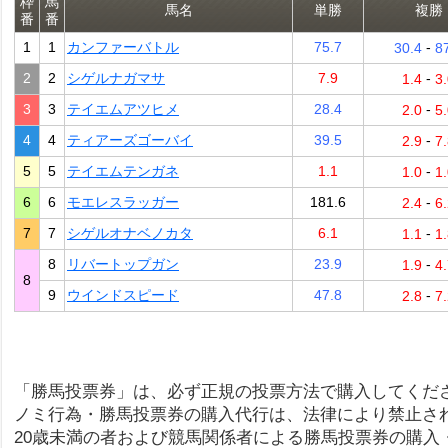
枠
馬
馬名
単勝
複勝
番
番
1
1
カンファーバトル
75.7
-
30.4
8
2
2
シゲルナガマサ
7.9
-
1.4
3
3
3
テイエムアツヒメ
28.4
-
2.0
5
4
4
ティアーズゴーバイ
39.5
-
2.9
7
5
5
テイエムテンガネ
1.1
-
1.0
1
6
6
モエレスラッガー
181.6
-
2.4
6
7
7
シゲルオナベノカタ
6.1
-
1.1
1
8
リバートップガン
23.9
-
1.9
4
8
9
ウインドスピード
47.8
-
2.8
7
「勝馬投票券」は、必ず正規の投票方法で購入してくだ
ノミ行為・勝馬投票券の購入代行は、法律により禁止さ
20歳未満の者および競馬関係者による勝馬投票券の購入